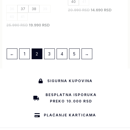
40
41
36
37
38
39
20.990 RSD
14.690 RSD
40
41
25.990 RSD
19.990 RSD
←
1
2
3
4
5
→
SIGURNA KUPOVINA
BESPLATNA ISPORUKA
PREKO 10.000 RSD
PLAĆANJE KARTICAMA