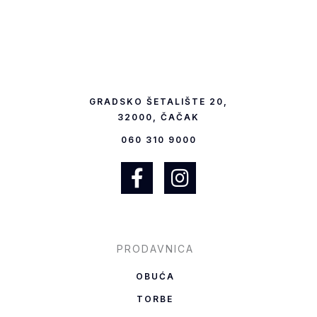
GRADSKO ŠETALIŠTE 20,
32000, ČAČAK
060 310 9000
F
I
a
n
c
s
e
t
b
a
PRODAVNICA
o
g
OBUĆA
o
r
TORBE
k
a