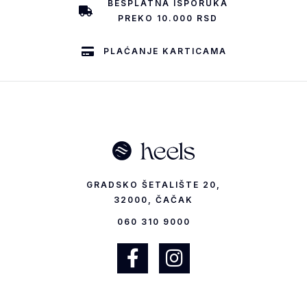
BESPLATNA ISPORUKA
PREKO 10.000 RSD
PLAĆANJE KARTICAMA
GRADSKO ŠETALIŠTE 20,
32000, ČAČAK
060 310 9000
F
I
a
n
c
s