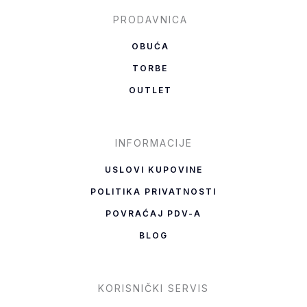
e
t
b
a
PRODAVNICA
o
g
OBUĆA
o
r
TORBE
k
a
OUTLET
-
m
f
INFORMACIJE
USLOVI KUPOVINE
POLITIKA PRIVATNOSTI
POVRAĆAJ PDV-A
BLOG
KORISNIČKI SERVIS