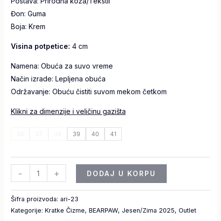
Postava: Prirodna koža/Tekstil
Đon: Guma
Boja: Krem
Visina potpetice:
4 cm
Namena: Obuća za suvo vreme
Način izrade: Lepljena obuća
Održavanje: Obuću čistiti suvom mekom četkom
Klikni za dimenzije i veličinu gazišta
36
37
38
39
40
41
-
+
DODAJ U KORPU
Šifra proizvoda:
ari-23
Kategorije:
Kratke Čizme
,
BEARPAW
,
Jesen/Zima 2025
,
Outlet