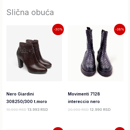
Slična obuća
Originalna
Trenutna
Originalna
Trenutna
-30%
-38%
cena
cena
cena
cena
je
je:
je
je:
bila:
13.993,00 RSD.
bila:
12.990,00
19.990,00 RSD.
20.990,00 RSD.
Nero Giardini
Movimenti 7128
308250/300 t.moro
intereccio nero
19.990 RSD
13.993 RSD
20.990 RSD
12.990 RSD