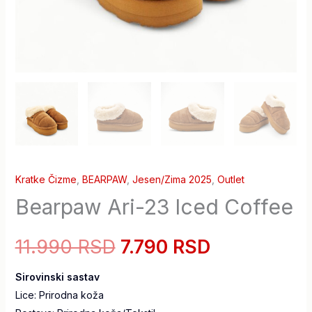
Kratke Čizme
,
BEARPAW
,
Jesen/Zima 2025
,
Outlet
Bearpaw Ari-23 Iced Coffee
11.990 RSD
7.790 RSD
Sirovinski sastav
Lice: Prirodna koža