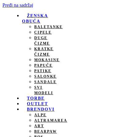
Pređi na sadržaj
ŽENSKA
OBUĆA
BALETANKE
CIPELE
DUGE
ČIZME
KRATKE
ČIZME
MOKASINE
PAPUČE
PATIKE
SALONKE
SANDALE
SVI
MODELI
TORBE
OUTLET
BRENDOVI
ALPE
ALTRAMAREA
ART
BEARPAW