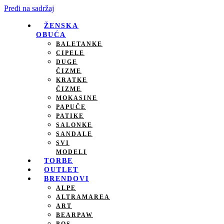
Pređi na sadržaj
ŽENSKA
OBUĆA
BALETANKE
CIPELE
DUGE
ČIZME
KRATKE
ČIZME
MOKASINE
PAPUČE
PATIKE
SALONKE
SANDALE
SVI
MODELI
TORBE
OUTLET
BRENDOVI
ALPE
ALTRAMAREA
ART
BEARPAW