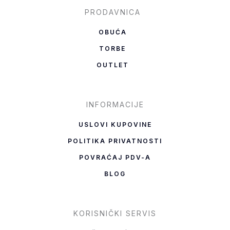
b
a
PRODAVNICA
o
g
OBUĆA
o
r
TORBE
k
a
OUTLET
-
m
f
INFORMACIJE
USLOVI KUPOVINE
POLITIKA PRIVATNOSTI
POVRAĆAJ PDV-A
BLOG
KORISNIČKI SERVIS