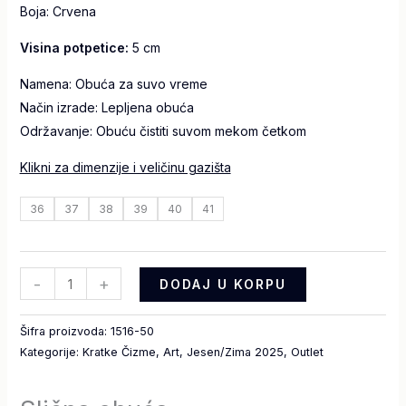
Boja: Crvena
Visina potpetice:
5 cm
Namena: Obuća za suvo vreme
Način izrade: Lepljena obuća
Održavanje: Obuću čistiti suvom mekom četkom
Klikni za dimenzije i veličinu gazišta
36
37
38
39
40
41
-
+
DODAJ U KORPU
Šifra proizvoda:
1516-50
Kategorije:
Kratke Čizme
,
Art
,
Jesen/Zima 2025
,
Outlet