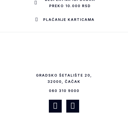
PREKO 10.000 RSD
PLAĆANJE KARTICAMA
GRADSKO ŠETALIŠTE 20,
32000, ČAČAK
060 310 9000
F
I
a
n
c
s
e
t