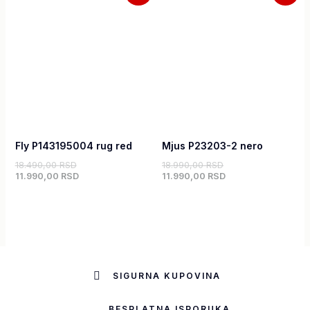
je
je:
je
je:
bila:
11.990,00 RSD.
bila:
11.990,00 RSD.
18.490,00 RSD.
18.990,00 RSD.
Fly P143195004 rug red
Mjus P23203-2 nero
18.490,00
RSD
18.990,00
RSD
11.990,00
RSD
11.990,00
RSD
SIGURNA KUPOVINA
BESPLATNA ISPORUKA