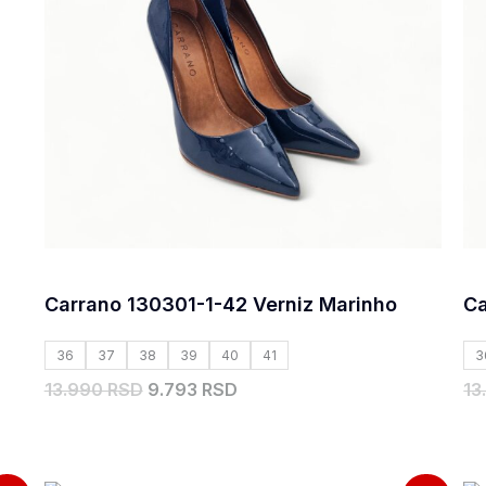
Carrano 130301-1-42 Verniz Marinho
Ca
36
37
38
39
40
41
3
13.990 RSD
9.793 RSD
13