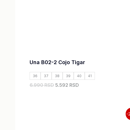
Una B02-2 Cojo Tigar
36
37
38
39
40
41
6.990 RSD
5.592 RSD
Originalna
Trenutna
-
cena
cena
je
je: