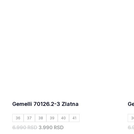
bila:
3.990,00 RSD.
6.990,00 RSD.
Gemelli 70126.2-3 Zlatna
Ge
36
37
38
39
40
41
3
6.990 RSD
3.990 RSD
6.