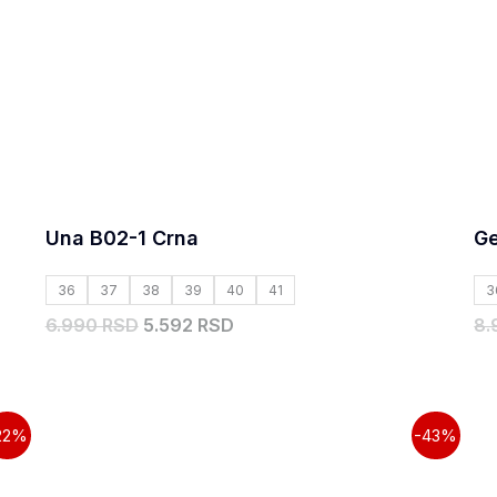
Una B02-1 Crna
Ge
36
37
38
39
40
41
3
6.990 RSD
5.592 RSD
8.
Originalna
Trenutna
22%
-43%
cena
cena
je
je: