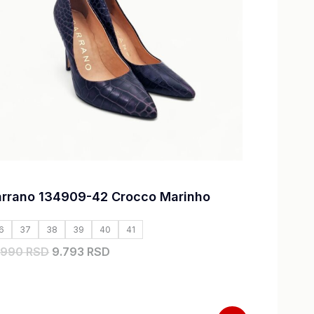
rrano 134909-42 Crocco Marinho
6
37
38
39
40
41
.990 RSD
9.793 RSD