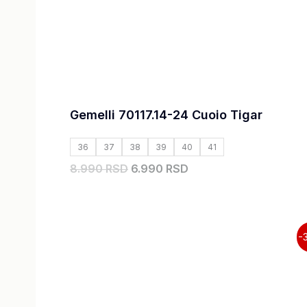
Gemelli 70117.14-24 Cuoio Tigar
36
37
38
39
40
41
8.990 RSD
6.990 RSD
Originalna
Trenutna
-
cena
cena
je
je:
bila:
8.990,00 RSD.
13.990,00 RSD.