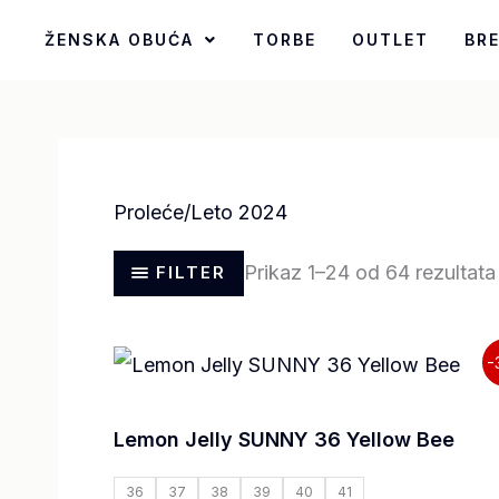
Pređi
ŽENSKA OBUĆA
TORBE
OUTLET
BR
na
sadržaj
Proleće/Leto 2024
Prikaz 1–24 od 64 rezultata
FILTER
Originalna
Trenutna
-
cena
cena
je
je:
bila:
4.490,00 RSD.
Lemon Jelly SUNNY 36 Yellow Bee
6.490,00 RSD.
36
37
38
39
40
41