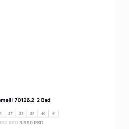
bila:
3.990,00 RSD.
6.990,00 RSD.
melli 70126.2-2 Bež
6
37
38
39
40
41
990 RSD
3.990 RSD