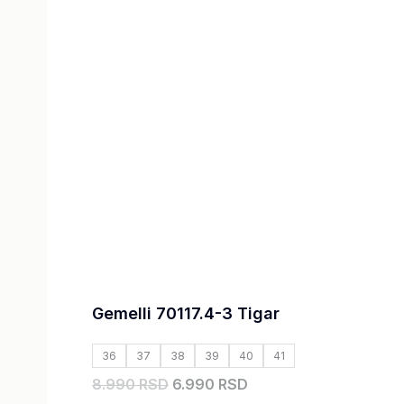
bila:
6.990,00 RSD.
8.990,00 RSD.
Gemelli 70117.4-3 Tigar
36
37
38
39
40
41
8.990 RSD
6.990 RSD