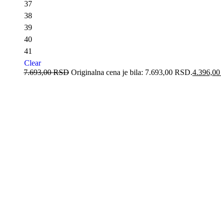
37
38
39
40
41
Clear
7.693,00
RSD
Originalna cena je bila: 7.693,00 RSD.
4.396,0