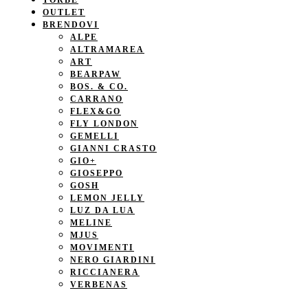
TORBE
OUTLET
BRENDOVI
ALPE
ALTRAMAREA
ART
BEARPAW
BOS. & CO.
CARRANO
FLEX&GO
FLY LONDON
GEMELLI
GIANNI CRASTO
GIO+
GIOSEPPO
GOSH
LEMON JELLY
LUZ DA LUA
MELINE
MJUS
MOVIMENTI
NERO GIARDINI
RICCIANERA
VERBENAS