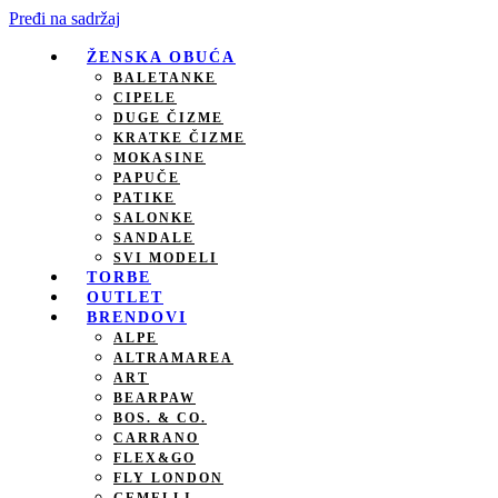
Pređi na sadržaj
ŽENSKA OBUĆA
BALETANKE
CIPELE
DUGE ČIZME
KRATKE ČIZME
MOKASINE
PAPUČE
PATIKE
SALONKE
SANDALE
SVI MODELI
TORBE
OUTLET
BRENDOVI
ALPE
ALTRAMAREA
ART
BEARPAW
BOS. & CO.
CARRANO
FLEX&GO
FLY LONDON