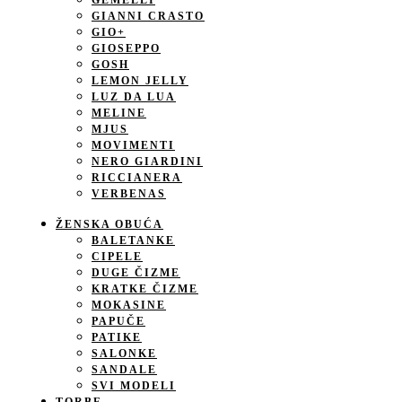
GEMELLI
GIANNI CRASTO
GIO+
GIOSEPPO
GOSH
LEMON JELLY
LUZ DA LUA
MELINE
MJUS
MOVIMENTI
NERO GIARDINI
RICCIANERA
VERBENAS
ŽENSKA OBUĆA
BALETANKE
CIPELE
DUGE ČIZME
KRATKE ČIZME
MOKASINE
PAPUČE
PATIKE
SALONKE
SANDALE
SVI MODELI