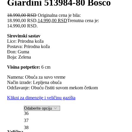
Giardini 513984-80 Bosco
18.990,00
RSD
Originalna cena je bila:
18.990,00 RSD.
14.990,00
RSD
Trenutna cena je:
14.990,00 RSD.
Sirovinski sastav
Lice: Prirodna koža
Postava: Prirodna koža
Đon: Guma
Boja: Zelena
Visina potpetice:
6 cm
Namena: Obuća za suvo vreme
Način izrade: Lepljena obuća
Održavanje: Obuću čistiti suvom mekom četkom
Klikni za dimenzije i veličinu gazišta
36
37
38
Veličina