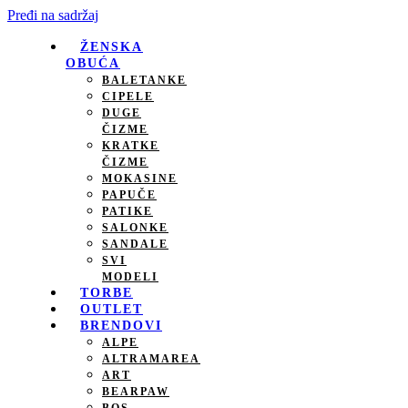
Pređi na sadržaj
ŽENSKA
OBUĆA
BALETANKE
CIPELE
DUGE
ČIZME
KRATKE
ČIZME
MOKASINE
PAPUČE
PATIKE
SALONKE
SANDALE
SVI
MODELI
TORBE
OUTLET
BRENDOVI
ALPE
ALTRAMAREA
ART
BEARPAW