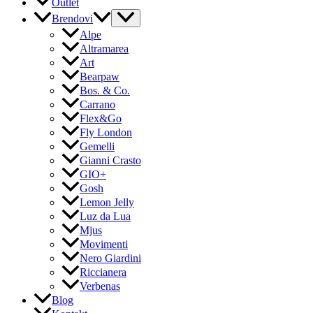
Outlet
Brendovi
Alpe
Altramarea
Art
Bearpaw
Bos. & Co.
Carrano
Flex&Go
Fly London
Gemelli
Gianni Crasto
GIO+
Gosh
Lemon Jelly
Luz da Lua
Mjus
Movimenti
Nero Giardini
Riccianera
Verbenas
Blog