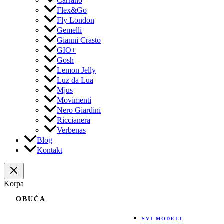
Carrano
Flex&Go
Fly London
Gemelli
Gianni Crasto
GIO+
Gosh
Lemon Jelly
Luz da Lua
Mjus
Movimenti
Nero Giardini
Riccianera
Verbenas
Blog
Kontakt
Korpa
OBUĆA
SVI MODELI