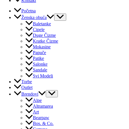
Kontakt
Početna
Ženska obuća
Baletanke
Cipele
Duge Čizme
Kratke Čizme
Mokasine
Papuče
Patike
Salonke
Sandale
Svi Modeli
Torbe
Outlet
Brendovi
Alpe
Altramarea
Art
Bearpaw
Bos. & Co.