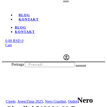
BLOG
KONTAKT
BLOG
KONTAKT
0,00
RSD
0
Cart
Pretraga
-21%
Nero
Cipele
,
Jesen/Zima 2025
,
Nero Giardini
,
Outlet