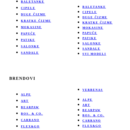
BALETANKE
BALETANKE
CIPELE
CIPELE
DUGE ČIZME
DUGE ČIZME
KRATKE ČIZME
KRATKE ČIZME
MOKASINE
MOKASINE
PAPUČE
PAPUČE
PATIKE
PATIKE
SALONKE
SALONKE
SANDALE
SANDALE
SVI MODELI
BRENDOVI
VERBENAS
ALPE
ALPE
ART
ART
BEARPAW
BEARPAW
BOS. & CO.
BOS. & CO.
CARRANO
CARRANO
FLEX&GO
FLEX&GO