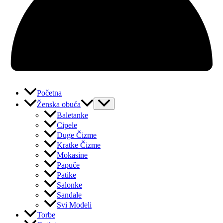
Početna
Ženska obuća
Baletanke
Cipele
Duge Čizme
Kratke Čizme
Mokasine
Papuče
Patike
Salonke
Sandale
Svi Modeli
Torbe