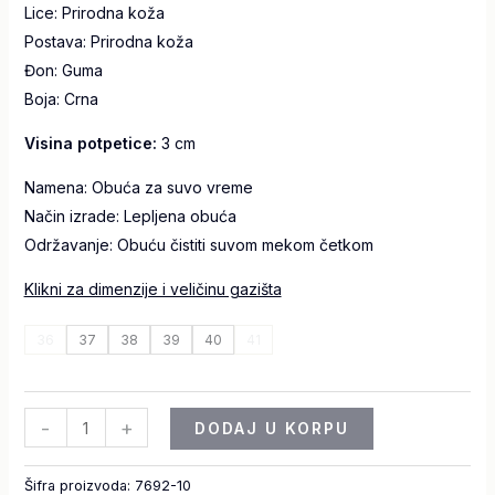
Lice: Prirodna koža
Postava: Prirodna koža
Đon: Guma
Boja: Crna
Visina potpetice:
3 cm
Namena: Obuća za suvo vreme
Način izrade: Lepljena obuća
Održavanje: Obuću čistiti suvom mekom četkom
Klikni za dimenzije i veličinu gazišta
36
37
38
39
40
41
-
+
DODAJ U KORPU
Šifra proizvoda:
7692-10