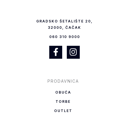
GRADSKO ŠETALIŠTE 20,
32000, ČAČAK
060 310 9000
F
I
a
n
c
s
e
t
b
a
PRODAVNICA
o
g
OBUĆA
o
r
TORBE
k
a
OUTLET
-
m
f