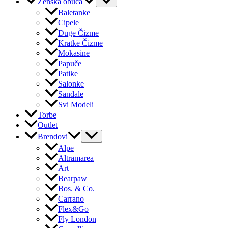
Ženska obuća
Baletanke
Cipele
Duge Čizme
Kratke Čizme
Mokasine
Papuče
Patike
Salonke
Sandale
Svi Modeli
Torbe
Outlet
Brendovi
Alpe
Altramarea
Art
Bearpaw
Bos. & Co.
Carrano
Flex&Go
Fly London