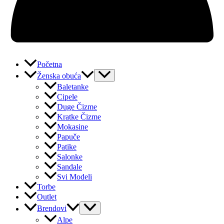
Početna
Ženska obuća
Baletanke
Cipele
Duge Čizme
Kratke Čizme
Mokasine
Papuče
Patike
Salonke
Sandale
Svi Modeli
Torbe
Outlet
Brendovi
Alpe