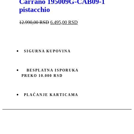
Carrano 195009G-CAB09-1
pistacchio
Originalna
Trenutna
12.990,00
RSD
6.495,00
RSD
cena
cena
je
je:
bila:
6.495,00 RSD.
12.990,00 RSD.
SIGURNA KUPOVINA
BESPLATNA ISPORUKA
PREKO 10.000 RSD
PLAĆANJE KARTICAMA