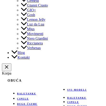
Gemelli
Gianni Crasto
GIO+
Gosh
Lemon Jelly
Luz da Lua
Mjus
Movimenti
Nero Giardini
Riccianera
Verbenas
Blog
Kontakt
Korpa
OBUĆA
SVI MODELI
BALETANKE
BALETANKE
CIPELE
CIPELE
DUGE ČIZME