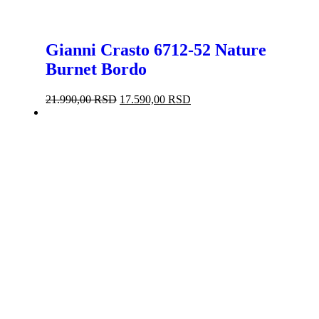
Gianni Crasto 6712-52 Nature
Burnet Bordo
Originalna
Trenutna
21.990,00
RSD
17.590,00
RSD
cena
cena
-21%
je
je:
bila:
17.590,00 RSD.
21.990,00 RSD.