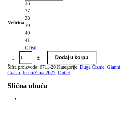
36
37
38
Veličina
39
40
41
Očisti
Gianni
-
+
Dodaj u korpu
Crasto
6711-
Šifra proizvoda:
6711-20
Kategorije:
Duge Čizme
,
Gianni
20
Crasto
,
Jesen/Zima 2025
,
Outlet
Nature
Tabacco
Slična obuća
količina
-20%