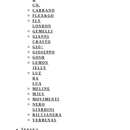
&
CO.
CARRANO
FLEX&GO
FLY
LONDON
GEMELLI
GIANNI
CRASTO
GIO+
GIOSEPPO
GOSH
LEMON
JELLY
LUZ
DA
LUA
MELINE
MJUS
MOVIMENTI
NERO
GIARDINI
RICCIANERA
VERBENAS