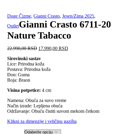
Duge Čizme
,
Gianni Crasto
,
Jesen/Zima 2025
,
Gianni Crasto 6711-20
Outlet
Nature Tabacco
Originalna
Trenutna
22.990,00
RSD
17.990,00
RSD
cena
cena
Sirovinski sastav
je
je:
Lice: Prirodna koža
bila:
17.990,00 RSD.
Postava: Prirodna koža
22.990,00 RSD.
Đon: Guma
Boja: Braon
Visina potpetice:
4 cm
Namena: Obuća za suvo vreme
Način izrade: Lepljena obuća
Održavanje: Obuću čistiti suvom mekom četkom
Klikni za dimenzije i veličinu gazišta