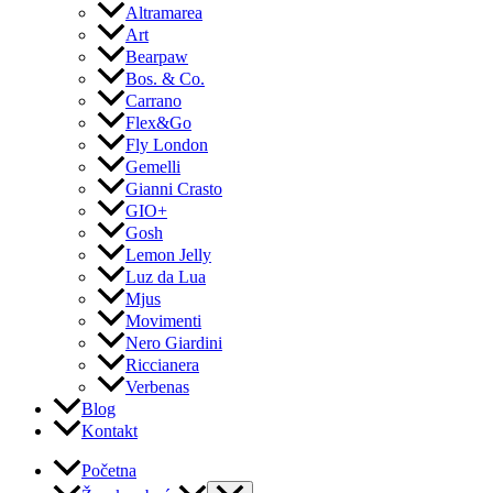
Altramarea
Art
Bearpaw
Bos. & Co.
Carrano
Flex&Go
Fly London
Gemelli
Gianni Crasto
GIO+
Gosh
Lemon Jelly
Luz da Lua
Mjus
Movimenti
Nero Giardini
Riccianera
Verbenas
Blog
Kontakt
Početna