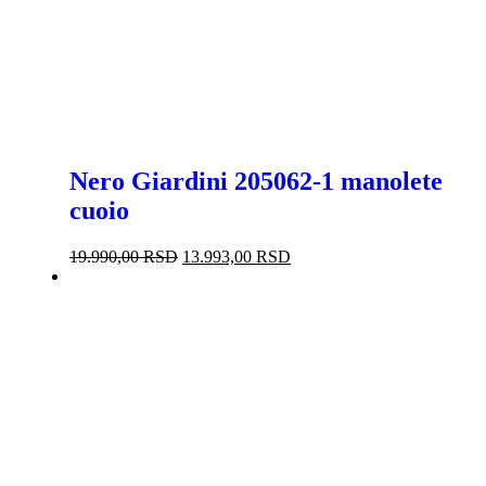
Nero Giardini 205062-1 manolete
cuoio
Originalna
Trenutna
19.990,00
RSD
13.993,00
RSD
cena
cena
-50%
je
je:
bila:
13.993,00 RSD.
19.990,00 RSD.