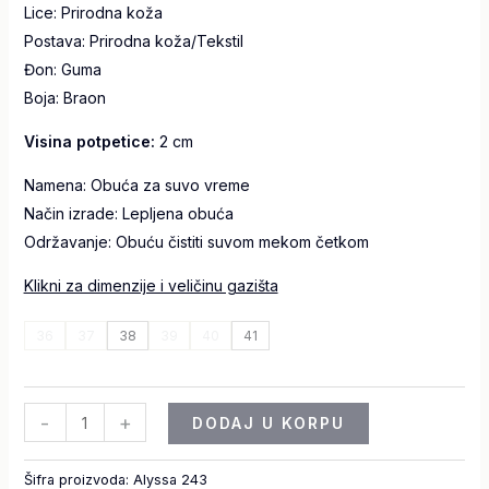
Lice:
Prirodna koža
Postava: Prirodna koža/Tekstil
Đon: Guma
Boja:
Braon
Visina potpetice:
2 cm
Namena: Obuća za suvo vreme
Način izrade: Lepljena obuća
Održavanje: Obuću čistiti suvom mekom četkom
Klikni za dimenzije i veličinu gazišta
36
37
38
39
40
41
-
+
DODAJ U KORPU
Šifra proizvoda:
Alyssa 243