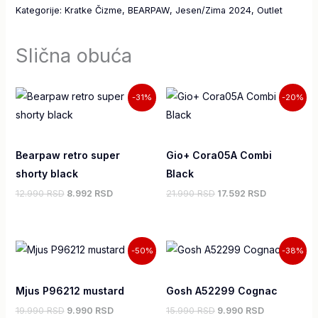
Kategorije:
Kratke Čizme
,
BEARPAW
,
Jesen/Zima 2024
,
Outlet
Slična obuća
Originalna
Trenutna
Originalna
Trenutna
-31%
-20%
cena
cena
cena
cena
je
je:
je
je:
bila:
8.992,00 RSD.
bila:
17.592,00 R
12.990,00 RSD.
21.990,00 RSD.
Bearpaw retro super
Gio+ Cora05A Combi
shorty black
Black
12.990 RSD
8.992 RSD
21.990 RSD
17.592 RSD
Originalna
Trenutna
Originalna
Trenutna
-50%
-38%
cena
cena
cena
cena
je
je:
je
je:
bila:
9.990,00 RSD.
bila:
9.990,00 RS
Mjus P96212 mustard
Gosh A52299 Cognac
19.990,00 RSD.
15.990,00 RSD.
19.990 RSD
9.990 RSD
15.990 RSD
9.990 RSD