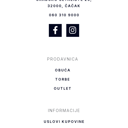
32000, ČAČAK
060 310 9000
F
I
a
n
c
s
e
t
b
a
PRODAVNICA
o
g
OBUĆA
o
r
TORBE
k
a
OUTLET
-
m
f
INFORMACIJE
USLOVI KUPOVINE