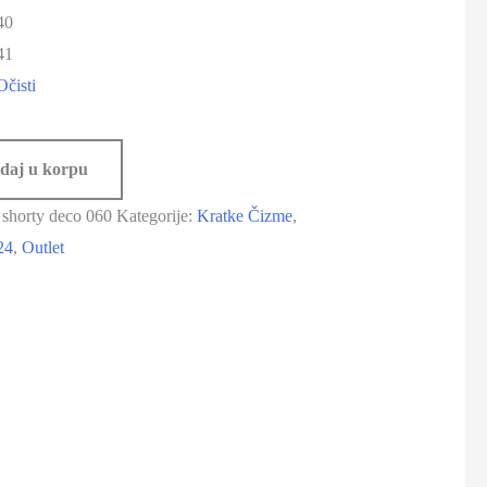
40
41
Očisti
daj u korpu
 shorty deco 060
Kategorije:
Kratke Čizme
,
24
,
Outlet
-20%