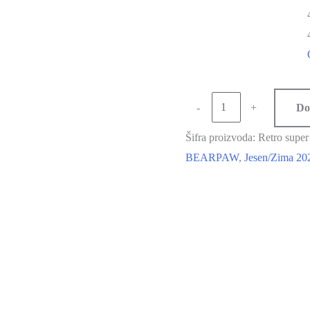
-
+
Do
Šifra proizvoda:
Retro super
BEARPAW
,
Jesen/Zima 20
-50%
-30%