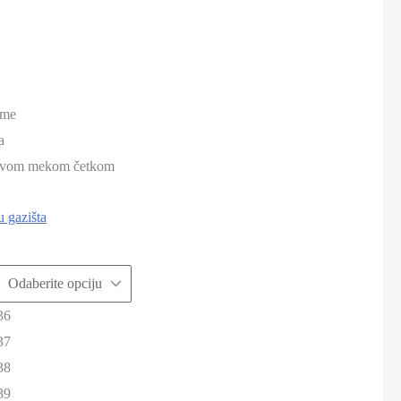
eme
a
 suvom mekom četkom
u gazišta
36
37
38
39