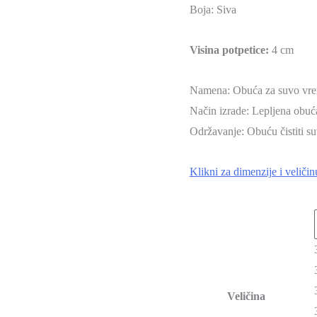
Boja:
Siva
Visina potpetice:
4
cm
Namena: Obuća za suvo vr
Način izrade: Lepljena obuć
Održavanje: Obuću čistiti
Klikni za dimenzije i veličin
Veličina