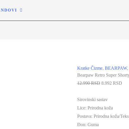
ENDOVI
-31%
Kratke Čizme
,
BEARPAW
Bearpaw Retro Super Short
12.990 RSD
8.992 RSD
Sirovinski sastav
Lice:
Prirodna koža
Postava: Prirodna koža/Tekst
Đon: Guma