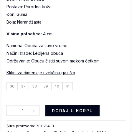
Postava:
Prirodna koža
Đon:
Guma
Boja:
Narandžasta
Visina potpetice:
4 cm
Namena: Obuća za suvo vreme
Način izrade: Lepljena obuća
Održavanje: Obuću čistiti suvom mekom četkom
Klikni za dimenzije i veličinu gazišta
36
37
38
39
40
41
-
+
DODAJ U KORPU
Šifra proizvoda:
70117.14-3