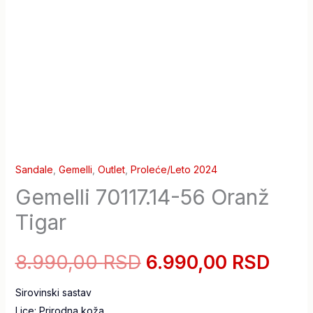
Sandale
,
Gemelli
,
Outlet
,
Proleće/Leto 2024
Gemelli 70117.14-56 Oranž
Tigar
8.990,00
RSD
6.990,00
RSD
Sirovinski sastav
Lice: Prirodna koža