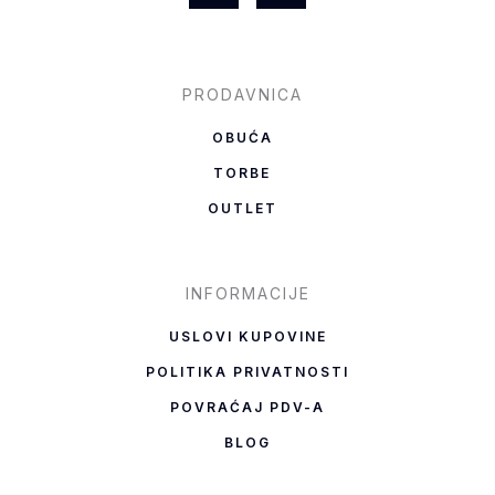
a
n
c
s
e
t
b
a
PRODAVNICA
o
g
OBUĆA
o
r
TORBE
k
a
OUTLET
-
m
f
INFORMACIJE
USLOVI KUPOVINE
POLITIKA PRIVATNOSTI
POVRAĆAJ PDV-A
BLOG