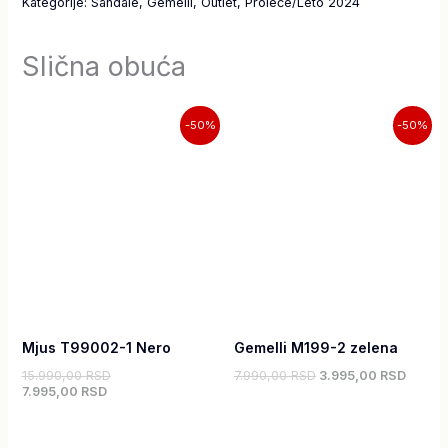
Kategorije:
Sandale
,
Gemelli
,
Outlet
,
Proleće/Leto 2024
Slična obuća
Trenutna
Originalna
Originalna
Trenut
-50%
-50%
cena
cena
cena
cena
je:
je
je
je:
7.995,00 RSD.
bila:
bila:
3.995,
15.990,00 RSD.
7.990,00 RSD.
Mjus T99002-1 Nero
Gemelli M199-2 zelena
15.990,00
RSD
7.990,00
RSD
3.995,00
RSD
7.995,00
RSD