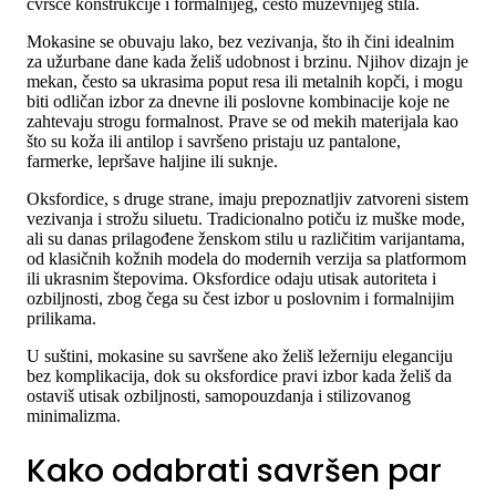
čvršće konstrukcije i formalnijeg, često muževnijeg stila.
Mokasine se obuvaju lako, bez vezivanja, što ih čini idealnim
za užurbane dane kada želiš udobnost i brzinu. Njihov dizajn je
mekan, često sa ukrasima poput resa ili metalnih kopči, i mogu
biti odličan izbor za dnevne ili poslovne kombinacije koje ne
zahtevaju strogu formalnost. Prave se od mekih materijala kao
što su koža ili antilop i savršeno pristaju uz pantalone,
farmerke, lepršave haljine ili suknje.
Oksfordice, s druge strane, imaju prepoznatljiv zatvoreni sistem
vezivanja i strožu siluetu. Tradicionalno potiču iz muške mode,
ali su danas prilagođene ženskom stilu u različitim varijantama,
od klasičnih kožnih modela do modernih verzija sa platformom
ili ukrasnim štepovima. Oksfordice odaju utisak autoriteta i
ozbiljnosti, zbog čega su čest izbor u poslovnim i formalnijim
prilikama.
U suštini, mokasine su savršene ako želiš ležerniju eleganciju
bez komplikacija, dok su oksfordice pravi izbor kada želiš da
ostaviš utisak ozbiljnosti, samopouzdanja i stilizovanog
minimalizma.
Kako odabrati savršen par