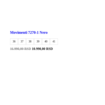
Movimenti 7270-1 Nero
36
37
38
39
40
41
Originalna
Trenutna
16.990,00
RSD
10.990,00
RSD
cena
cena
je
je:
bila:
10.990,00 RSD.
16.990,00 RSD.
-50%