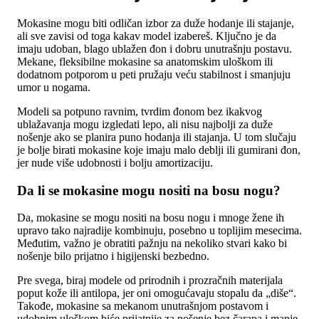
Mokasine mogu biti odličan izbor za duže hodanje ili stajanje,
ali sve zavisi od toga kakav model izabereš. Ključno je da
imaju udoban, blago ublažen đon i dobru unutrašnju postavu.
Mekane, fleksibilne mokasine sa anatomskim uloškom ili
dodatnom potporom u peti pružaju veću stabilnost i smanjuju
umor u nogama.
Modeli sa potpuno ravnim, tvrdim đonom bez ikakvog
ublažavanja mogu izgledati lepo, ali nisu najbolji za duže
nošenje ako se planira puno hodanja ili stajanja. U tom slučaju
je bolje birati mokasine koje imaju malo deblji ili gumirani đon,
jer nude više udobnosti i bolju amortizaciju.
Da li se mokasine mogu nositi na bosu nogu?
Da, mokasine se mogu nositi na bosu nogu i mnoge žene ih
upravo tako najradije kombinuju, posebno u toplijim mesecima.
Međutim, važno je obratiti pažnju na nekoliko stvari kako bi
nošenje bilo prijatno i higijenski bezbedno.
Pre svega, biraj modele od prirodnih i prozračnih materijala
poput kože ili antilopa, jer oni omogućavaju stopalu da „diše“.
Takođe, mokasine sa mekanom unutrašnjom postavom i
udobnim uloškom biće prijatnije za nošenje bez čarapa i manje