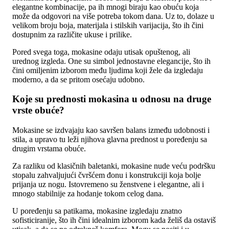
elegantne kombinacije, pa ih mnogi biraju kao obuću koja
može da odgovori na više potreba tokom dana. Uz to, dolaze u
velikom broju boja, materijala i stilskih varijacija, što ih čini
dostupnim za različite ukuse i prilike.
Pored svega toga, mokasine odaju utisak opuštenog, ali
urednog izgleda. One su simbol jednostavne elegancije, što ih
čini omiljenim izborom među ljudima koji žele da izgledaju
moderno, a da se pritom osećaju udobno.
Koje su prednosti mokasina u odnosu na druge
vrste obuće?
Mokasine se izdvajaju kao savršen balans između udobnosti i
stila, a upravo tu leži njihova glavna prednost u poređenju sa
drugim vrstama obuće.
Za razliku od klasičnih baletanki, mokasine nude veću podršku
stopalu zahvaljujući čvršćem đonu i konstrukciji koja bolje
prijanja uz nogu. Istovremeno su ženstvene i elegantne, ali i
mnogo stabilnije za hodanje tokom celog dana.
U poređenju sa patikama, mokasine izgledaju znatno
sofisticiranije, što ih čini idealnim izborom kada želiš da ostaviš