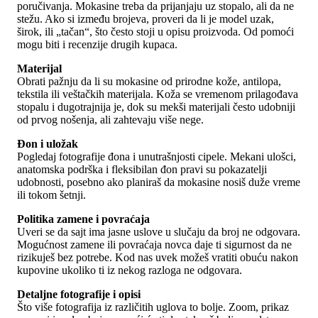
poručivanja. Mokasine treba da prijanjaju uz stopalo, ali da ne
stežu. Ako si između brojeva, proveri da li je model uzak,
širok, ili „tačan“, što često stoji u opisu proizvoda. Od pomoći
mogu biti i recenzije drugih kupaca.
Materijal
Obrati pažnju da li su mokasine od prirodne kože, antilopa,
tekstila ili veštačkih materijala. Koža se vremenom prilagođava
stopalu i dugotrajnija je, dok su mekši materijali često udobniji
od prvog nošenja, ali zahtevaju više nege.
Đon i uložak
Pogledaj fotografije đona i unutrašnjosti cipele. Mekani ulošci,
anatomska podrška i fleksibilan đon pravi su pokazatelji
udobnosti, posebno ako planiraš da mokasine nosiš duže vreme
ili tokom šetnji.
Politika zamene i povraćaja
Uveri se da sajt ima jasne uslove u slučaju da broj ne odgovara.
Mogućnost zamene ili povraćaja novca daje ti sigurnost da ne
rizikuješ bez potrebe. Kod nas uvek možeš vratiti obuću nakon
kupovine ukoliko ti iz nekog razloga ne odgovara.
Detaljne fotografije i opisi
Što više fotografija iz različitih uglova to bolje. Zoom, prikaz