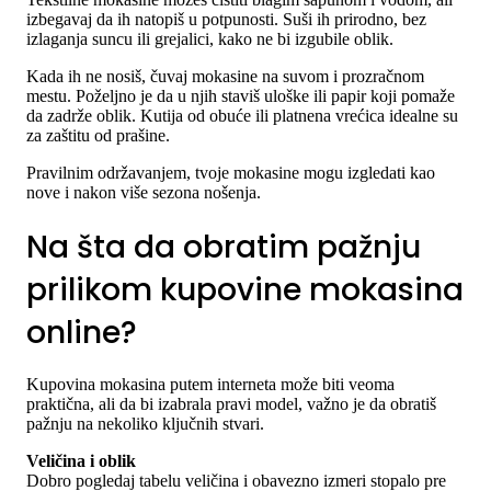
izbegavaj da ih natopiš u potpunosti. Suši ih prirodno, bez
izlaganja suncu ili grejalici, kako ne bi izgubile oblik.
Kada ih ne nosiš, čuvaj mokasine na suvom i prozračnom
mestu. Poželjno je da u njih staviš uloške ili papir koji pomaže
da zadrže oblik. Kutija od obuće ili platnena vrećica idealne su
za zaštitu od prašine.
Pravilnim održavanjem, tvoje mokasine mogu izgledati kao
nove i nakon više sezona nošenja.
Na šta da obratim pažnju
prilikom kupovine mokasina
online?
Kupovina mokasina putem interneta može biti veoma
praktična, ali da bi izabrala pravi model, važno je da obratiš
pažnju na nekoliko ključnih stvari.
Veličina i oblik
Dobro pogledaj tabelu veličina i obavezno izmeri stopalo pre