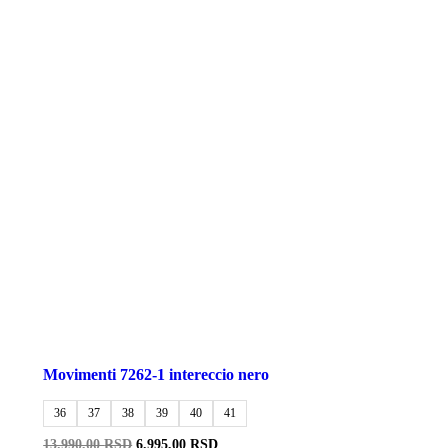
Movimenti 7262-1 intereccio nero
36
37
38
39
40
41
Originalna
Trenutna
13.990,00
RSD
6.995,00
RSD