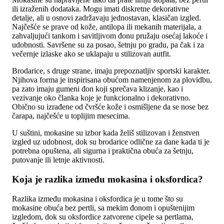
ili izraženih dodataka. Mogu imati diskretne dekorativne
detalje, ali u osnovi zadržavaju jednostavan, klasičan izgled.
Najčešće se prave od kože, antilopa ili mekanih materijala, a
zahvaljujući tankom i savitljivom đonu pružaju osećaj lakoće i
udobnosti. Savršene su za posao, šetnju po gradu, pa čak i za
večernje izlaske ako se uklapaju u stilizovan autfit.
Brodarice, s druge strane, imaju prepoznatljiv sportski karakter.
Njihova forma je inspirisana obućom namenjenom za plovidbu,
pa zato imaju gumeni đon koji sprečava klizanje, kao i
vezivanje oko članka koje je funkcionalno i dekorativno.
Obično su izrađene od čvršće kože i osmišljene da se nose bez
čarapa, najčešće u toplijim mesecima.
U suštini, mokasine su izbor kada želiš stilizovan i ženstven
izgled uz udobnost, dok su brodarice odlične za dane kada ti je
potrebna opuštena, ali sigurna i praktična obuća za šetnju,
putovanje ili letnje aktivnosti.
Koja je razlika između mokasina i oksfordica?
Razlika između mokasina i oksfordica je u tome što su
mokasine obuća bez pertli, sa mekim đonom i opuštenijim
izgledom, dok su oksfordice zatvorene cipele sa pertlama,