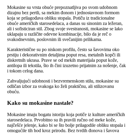
Mokasine su vrsta obuće prepoznatljiva po svom udobnom
dizajnu bez pertli, sa mekim đonom i jednostavnom formom
koja se prilagođava obliku stopala. Potiču iz tradicionalne
obuće američkih starosedelaca, a danas su sinonim za ležeran,
ali i sofisticiran stil. Zbog svoje svestranosti, mokasine se lako
uklapaju u različite odevne kombinacije, bilo da je reč o
svakodnevnim, poslovnim ili svečanijim prilikama.
Karakteristične su po niskom profilu, često sa šavovima oko
prstiju i dekorativnim detaljima poput resa, metalnih kopči ili
diskretnih ukrasa. Prave se od mekih materijala poput kože,
antilopa ili tekstila, što ih čini izuzetno prijatnim za nošenje, čak
i tokom celog dana.
Zahvaljujući udobnosti i bezvremenskom stilu, mokasine su
odličan izbor za svakoga ko želi praktičnu, ali stilizovanu
obuću.
Kako su mokasine nastale?
Mokasine imaju bogatu istoriju koja potiče iz kulture američkih
starosedelaca. Prvobitno su ih pravili ručno od meke kože,
najčešće jelenje, kako bi se što bolje prilagodile obliku stopala i
omogućile tih hod kroz prirodu. Bez tvrdih đonova i šavova