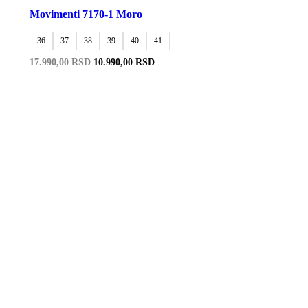
Movimenti 7170-1 Moro
36
37
38
39
40
41
Originalna
Trenutna
17.990,00
RSD
10.990,00
RSD
cena
cena
je
je:
bila:
10.990,00 RSD.
17.990,00 RSD.
-35%