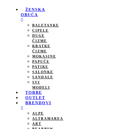
Pređi
na
ŽENSKA
sadržaj
OBUĆA
BALETANKE
CIPELE
DUGE
ČIZME
KRATKE
ČIZME
MOKASINE
PAPUČE
PATIKE
SALONKE
SANDALE
SVI
MODELI
TORBE
OUTLET
BRENDOVI
ALPE
ALTRAMAREA
ART