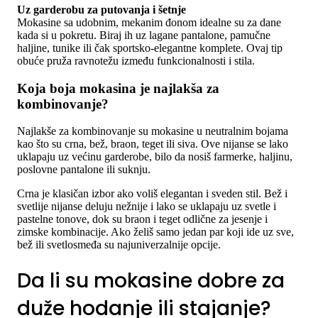
Uz garderobu za putovanja i šetnje
Mokasine sa udobnim, mekanim đonom idealne su za dane
kada si u pokretu. Biraj ih uz lagane pantalone, pamučne
haljine, tunike ili čak sportsko-elegantne komplete. Ovaj tip
obuće pruža ravnotežu između funkcionalnosti i stila.
Koja boja mokasina je najlakša za
kombinovanje?
Najlakše za kombinovanje su mokasine u neutralnim bojama
kao što su crna, bež, braon, teget ili siva. Ove nijanse se lako
uklapaju uz većinu garderobe, bilo da nosiš farmerke, haljinu,
poslovne pantalone ili suknju.
Crna je klasičan izbor ako voliš elegantan i sveden stil. Bež i
svetlije nijanse deluju nežnije i lako se uklapaju uz svetle i
pastelne tonove, dok su braon i teget odlične za jesenje i
zimske kombinacije. Ako želiš samo jedan par koji ide uz sve,
bež ili svetlosmeđa su najuniverzalnije opcije.
Da li su mokasine dobre za
duže hodanje ili stajanje?