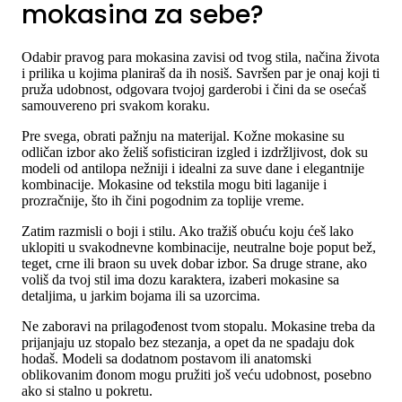
mokasina za sebe?
Odabir pravog para mokasina zavisi od tvog stila, načina života
i prilika u kojima planiraš da ih nosiš. Savršen par je onaj koji ti
pruža udobnost, odgovara tvojoj garderobi i čini da se osećaš
samouvereno pri svakom koraku.
Pre svega, obrati pažnju na materijal. Kožne mokasine su
odličan izbor ako želiš sofisticiran izgled i izdržljivost, dok su
modeli od antilopa nežniji i idealni za suve dane i elegantnije
kombinacije. Mokasine od tekstila mogu biti laganije i
prozračnije, što ih čini pogodnim za toplije vreme.
Zatim razmisli o boji i stilu. Ako tražiš obuću koju ćeš lako
uklopiti u svakodnevne kombinacije, neutralne boje poput bež,
teget, crne ili braon su uvek dobar izbor. Sa druge strane, ako
voliš da tvoj stil ima dozu karaktera, izaberi mokasine sa
detaljima, u jarkim bojama ili sa uzorcima.
Ne zaboravi na prilagođenost tvom stopalu. Mokasine treba da
prijanjaju uz stopalo bez stezanja, a opet da ne spadaju dok
hodaš. Modeli sa dodatnom postavom ili anatomski
oblikovanim đonom mogu pružiti još veću udobnost, posebno
ako si stalno u pokretu.