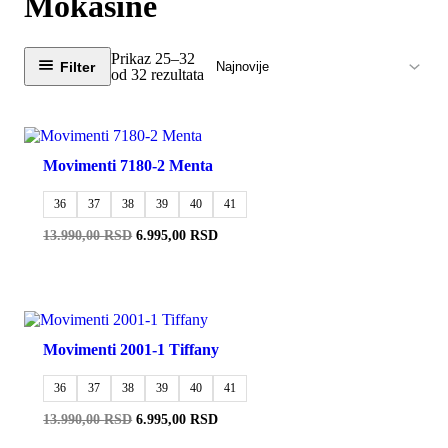
Mokasine
Prikaz 25–32
Filter
Sortirano
od 32 rezultata
po
najnovijem
-50%
Movimenti 7180-2 Menta
36
37
38
39
40
41
Originalna
Trenutna
13.990,00
RSD
6.995,00
RSD
cena
cena
je
je:
bila:
6.995,00 RSD.
13.990,00 RSD.
-50%
Movimenti 2001-1 Tiffany
36
37
38
39
40
41
Originalna
Trenutna
13.990,00
RSD
6.995,00
RSD
cena
cena