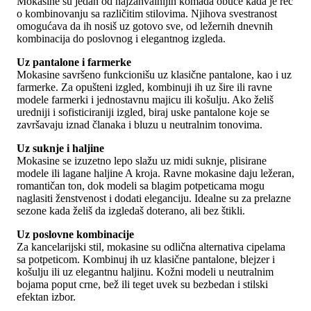
Mokasine su jedan od najzahvalnijih komada obuće kada je reč
o kombinovanju sa različitim stilovima. Njihova svestranost
omogućava da ih nosiš uz gotovo sve, od ležernih dnevnih
kombinacija do poslovnog i elegantnog izgleda.
Uz pantalone i farmerke
Mokasine savršeno funkcionišu uz klasične pantalone, kao i uz
farmerke. Za opušteni izgled, kombinuji ih uz šire ili ravne
modele farmerki i jednostavnu majicu ili košulju. Ako želiš
uredniji i sofisticiraniji izgled, biraj uske pantalone koje se
završavaju iznad članaka i bluzu u neutralnim tonovima.
Uz suknje i haljine
Mokasine se izuzetno lepo slažu uz midi suknje, plisirane
modele ili lagane haljine A kroja. Ravne mokasine daju ležeran,
romantičan ton, dok modeli sa blagim potpeticama mogu
naglasiti ženstvenost i dodati eleganciju. Idealne su za prelazne
sezone kada želiš da izgledaš doterano, ali bez štikli.
Uz poslovne kombinacije
Za kancelarijski stil, mokasine su odlična alternativa cipelama
sa potpeticom. Kombinuj ih uz klasične pantalone, blejzer i
košulju ili uz elegantnu haljinu. Kožni modeli u neutralnim
bojama poput crne, bež ili teget uvek su bezbedan i stilski
efektan izbor.