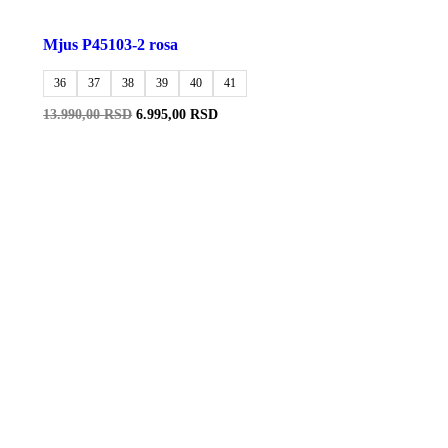
Mjus P45103-2 rosa
36
37
38
39
40
41
Originalna
Trenutna
13.990,00
RSD
6.995,00
RSD
cena
cena
je
je:
bila:
6.995,00 RSD.
13.990,00 RSD.
-50%