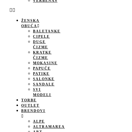
VERBENAS
ŽENSKA
OBUĆA
BALETANKE
CIPELE
DUGE
ČIZME
KRATKE
ČIZME
MOKASINE
PAPUČE
PATIKE
SALONKE
SANDALE
SVI
MODELI
TORBE
OUTLET
BRENDOVI
ALPE
ALTRAMAREA