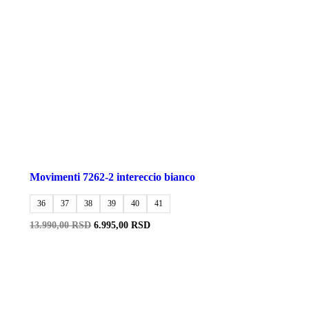
Movimenti 7262-2 intereccio bianco
36
37
38
39
40
41
Originalna
Trenutna
13.990,00
RSD
6.995,00
RSD
cena
cena
je
je:
bila:
6.995,00 RSD.
13.990,00 RSD.
-50%