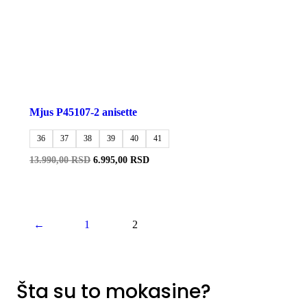
Mjus P45107-2 anisette
36
37
38
39
40
41
Originalna
Trenutna
13.990,00
RSD
6.995,00
RSD
cena
cena
je
je:
bila:
6.995,00 RSD.
13.990,00 RSD.
←
1
2
Šta su to mokasine?