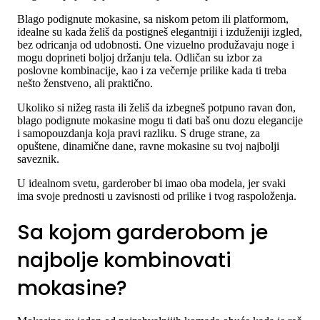
Blago podignute mokasine, sa niskom petom ili platformom,
idealne su kada želiš da postigneš elegantniji i izduženiji izgled,
bez odricanja od udobnosti. One vizuelno produžavaju noge i
mogu doprineti boljoj držanju tela. Odličan su izbor za
poslovne kombinacije, kao i za večernje prilike kada ti treba
nešto ženstveno, ali praktično.
Ukoliko si nižeg rasta ili želiš da izbegneš potpuno ravan đon,
blago podignute mokasine mogu ti dati baš onu dozu elegancije
i samopouzdanja koja pravi razliku. S druge strane, za
opuštene, dinamične dane, ravne mokasine su tvoj najbolji
saveznik.
U idealnom svetu, garderober bi imao oba modela, jer svaki
ima svoje prednosti u zavisnosti od prilike i tvog raspoloženja.
Sa kojom garderobom je
najbolje kombinovati
mokasine?