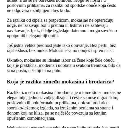
utisak, a da se ne odrekneš komfora. Mogu se nositi i u
poslovnim prilikama, za razliku od sportske obuće koja često
ne odgovara ozbiljnijem dres kodu.
Za razliku od cipela sa potpeticom, mokasine ne opterećuju
noge, ne izazivaju bol u prstima ili leđima i ne zahtevaju
navikavanje. Ipak, i dalje izgledaju doterano i mogu savršeno
upotpuniti i elegantniji outfit.
Još jedna velika prednost jeste lako obuvanje. Bez pertli, bez
rajsferšlusa, bez muke. Mokasine samo obuješ i spremna si.
Ukratko, mokasine su idealan izbor za žene koje žele obuću
koja je praktična, moderna i udobna u svakom trenutku, bilo da
si na poslu, u šetnji ili na putu.
Koja je razlika zimeđu mokasina i brodarica?
Razlika između mokasina i brodarica je u tome što su mokasine
elegantnije, jednostavnijeg dizajna i češće se nose u gradskim,
poslovnim ili poluformalnim prilikama, dok su brodarice
sportsko-ležernog izgleda, sa izraženim pertlama sa strane i
đonom koji ne kliza, pa se najčešće povezuju sa letnjim,
opuštenim kombinacijama.
Mokasine su napravljene tako da prate liniju stopala, bez pertli