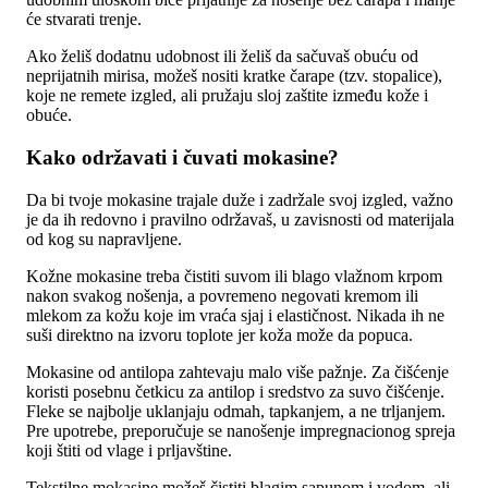
će stvarati trenje.
Ako želiš dodatnu udobnost ili želiš da sačuvaš obuću od
neprijatnih mirisa, možeš nositi kratke čarape (tzv. stopalice),
koje ne remete izgled, ali pružaju sloj zaštite između kože i
obuće.
Kako održavati i čuvati mokasine?
Da bi tvoje mokasine trajale duže i zadržale svoj izgled, važno
je da ih redovno i pravilno održavaš, u zavisnosti od materijala
od kog su napravljene.
Kožne mokasine treba čistiti suvom ili blago vlažnom krpom
nakon svakog nošenja, a povremeno negovati kremom ili
mlekom za kožu koje im vraća sjaj i elastičnost. Nikada ih ne
suši direktno na izvoru toplote jer koža može da popuca.
Mokasine od antilopa zahtevaju malo više pažnje. Za čišćenje
koristi posebnu četkicu za antilop i sredstvo za suvo čišćenje.
Fleke se najbolje uklanjaju odmah, tapkanjem, a ne trljanjem.
Pre upotrebe, preporučuje se nanošenje impregnacionog spreja
koji štiti od vlage i prljavštine.
Tekstilne mokasine možeš čistiti blagim sapunom i vodom, ali