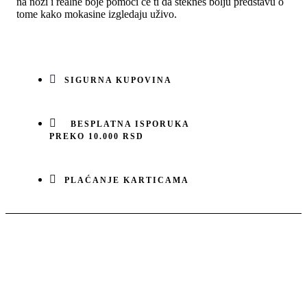
na nozi i realne boje pomoći će ti da stekneš bolju predstavu o
tome kako mokasine izgledaju uživo.
SIGURNA KUPOVINA
BESPLATNA ISPORUKA
PREKO 10.000 RSD
PLAĆANJE KARTICAMA