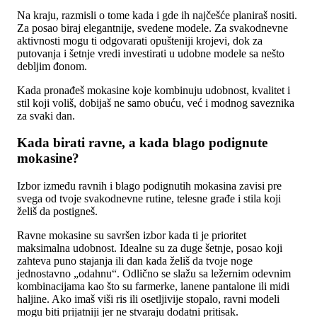
Na kraju, razmisli o tome kada i gde ih najčešće planiraš nositi.
Za posao biraj elegantnije, svedene modele. Za svakodnevne
aktivnosti mogu ti odgovarati opušteniji krojevi, dok za
putovanja i šetnje vredi investirati u udobne modele sa nešto
debljim đonom.
Kada pronađeš mokasine koje kombinuju udobnost, kvalitet i
stil koji voliš, dobijaš ne samo obuću, već i modnog saveznika
za svaki dan.
Kada birati ravne, a kada blago podignute
mokasine?
Izbor između ravnih i blago podignutih mokasina zavisi pre
svega od tvoje svakodnevne rutine, telesne građe i stila koji
želiš da postigneš.
Ravne mokasine su savršen izbor kada ti je prioritet
maksimalna udobnost. Idealne su za duge šetnje, posao koji
zahteva puno stajanja ili dan kada želiš da tvoje noge
jednostavno „odahnu“. Odlično se slažu sa ležernim odevnim
kombinacijama kao što su farmerke, lanene pantalone ili midi
haljine. Ako imaš viši ris ili osetljivije stopalo, ravni modeli
mogu biti prijatniji jer ne stvaraju dodatni pritisak.