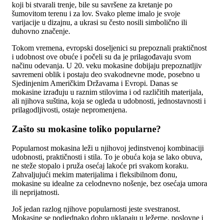
koji bi stvarali trenje, bile su savršene za kretanje po
šumovitom terenu i za lov. Svako pleme imalo je svoje
varijacije u dizajnu, a ukrasi su često nosili simbolično ili
duhovno značenje.
Tokom vremena, evropski doseljenici su prepoznali praktičnost
i udobnost ove obuće i počeli su da je prilagođavaju svom
načinu odevanja. U 20. veku mokasine dobijaju prepoznatljiv
savremeni oblik i postaju deo svakodnevne mode, posebno u
Sjedinjenim Američkim Državama i Evropi. Danas se
mokasine izrađuju u raznim stilovima i od različitih materijala,
ali njihova suština, koja se ogleda u udobnosti, jednostavnosti i
prilagodljivosti, ostaje nepromenjena.
Zašto su mokasine toliko popularne?
Popularnost mokasina leži u njihovoj jedinstvenoj kombinaciji
udobnosti, praktičnosti i stila. To je obuća koja se lako obuva,
ne steže stopalo i pruža osećaj lakoće pri svakom koraku.
Zahvaljujući mekim materijalima i fleksibilnom đonu,
mokasine su idealne za celodnevno nošenje, bez osećaja umora
ili neprijatnosti.
Još jedan razlog njihove popularnosti jeste svestranost.
Mokasine se podjednako dobro uklapaju u ležerne, poslovne i