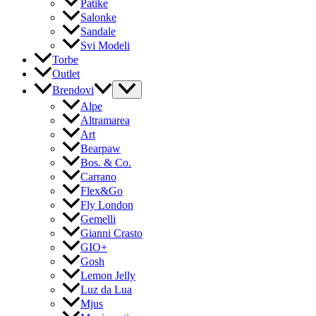
Patike
Salonke
Sandale
Svi Modeli
Torbe
Outlet
Brendovi
Alpe
Altramarea
Art
Bearpaw
Bos. & Co.
Carrano
Flex&Go
Fly London
Gemelli
Gianni Crasto
GIO+
Gosh
Lemon Jelly
Luz da Lua
Mjus