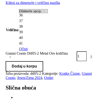
Klikni za dimenzije i veličinu gazišta
36
37
38
Veličina
39
40
41
Očisti
Gianni Crasto Dtf05-2 Metal Oro količina
-
+
Dodaj u korpu
Šifra proizvoda:
dtf05-2
Kategorije:
Kratke Čizme
,
Gianni
Crasto
,
Jesen/Zima 2024
,
Outlet
Slična obuća
-50%