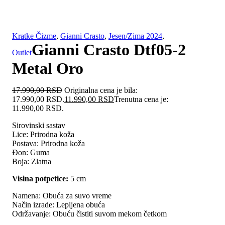
Kratke Čizme
,
Gianni Crasto
,
Jesen/Zima 2024
,
Gianni Crasto Dtf05-2
Outlet
Metal Oro
17.990,00
RSD
Originalna cena je bila:
17.990,00 RSD.
11.990,00
RSD
Trenutna cena je:
11.990,00 RSD.
Sirovinski sastav
Lice:
Prirodna koža
Postava:
Prirodna koža
Đon: Guma
Boja:
Zlatna
Visina potpetice:
5 cm
Namena: Obuća za suvo vreme
Način izrade: Lepljena obuća
Održavanje: Obuću čistiti suvom mekom četkom