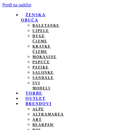
Pređi na sadržaj
ŽENSKA
OBUĆA
BALETANKE
CIPELE
DUGE
ČIZME
KRATKE
ČIZME
MOKASINE
PAPUČE
PATIKE
SALONKE
SANDALE
SVI
MODELI
TORBE
OUTLET
BRENDOVI
ALPE
ALTRAMAREA
ART
BEARPAW