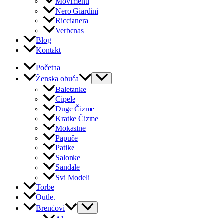
Movimenti
Nero Giardini
Riccianera
Verbenas
Blog
Kontakt
Početna
Ženska obuća
Baletanke
Cipele
Duge Čizme
Kratke Čizme
Mokasine
Papuče
Patike
Salonke
Sandale
Svi Modeli
Torbe
Outlet
Brendovi