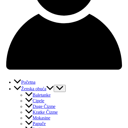
Početna
Ženska obuća
Baletanke
Cipele
Duge Čizme
Kratke Čizme
Mokasine
Papuče