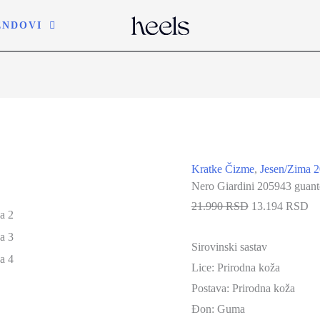
ENDOVI
-40%
Kratke Čizme
,
Jesen/Zima 
Nero Giardini 205943 guant
21.990 RSD
13.194 RSD
Sirovinski sastav
Lice:
Prirodna koža
Postava:
Prirodna koža
Đon: Guma