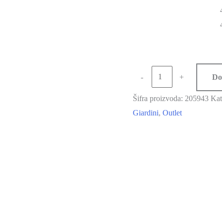
-
+
Do
Šifra proizvoda:
205943
Kat
Giardini
,
Outlet
-37%
-40%