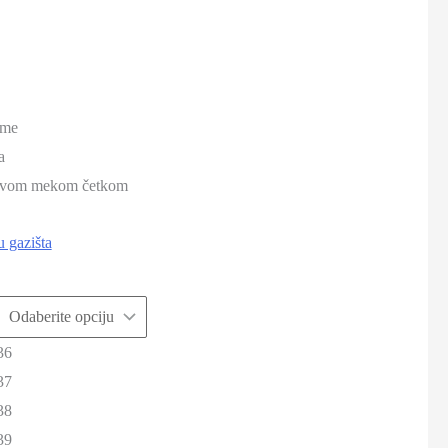
eme
a
 suvom mekom četkom
u gazišta
36
37
38
39