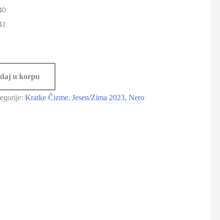
40
41
daj u korpu
egorije:
Kratke Čizme
,
Jesen/Zima 2023
,
Nero
-30%