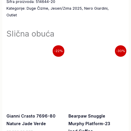
Šifra proizvoda:
514644-20
Kategorije:
Duge Čizme
,
Jesen/Zima 2025
,
Nero Giardini
,
Outlet
Slična obuća
Originalna
Trenutna
Trenutna
Originalna
-22%
-30%
cena
cena
cena
cena
je
je:
je:
je
bila:
17.990,00 RSD.
9.790,00 RSD.
bila:
22.990,00 RSD.
13.990,00 RSD.
Gianni Crasto 7696-80
Bearpaw Snuggle
Nature Jade Verde
Murphy Platform-23