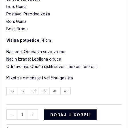
Lice: Guma
Postava: Prirodna koža
Đon: Guma
Boja: Braon
Visina potpetice:
4 cm
Namena: Obuća za suvo vreme
Način izrade: Lepljena obuća
Održavanje: Obuću čistiti suvom mekom četkom
Klikni za dimenzije i veličinu gazišta
36
37
38
39
40
41
-
+
DODAJ U KORPU