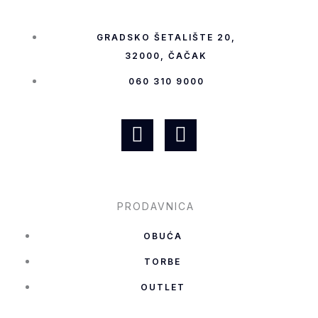
GRADSKO ŠETALIŠTE 20,
32000, ČAČAK
060 310 9000
F
I
a
n
c
s
e
t
b
a
PRODAVNICA
o
g
OBUĆA
o
r
k
a
TORBE
-
m
OUTLET
f