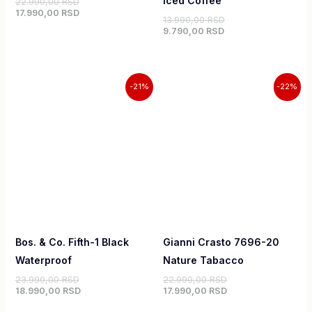
Iced Coffee
22.990,00
RSD
17.990,00
RSD
13.990,00
RSD
9.790,00
RSD
Originalna
Trenutna
Originalna
Trenutna
-21%
-22%
cena
cena
cena
cena
je
je:
je
je:
bila:
18.990,00 RSD.
bila:
17.990,00 RSD.
23.990,00 RSD.
22.990,00 RSD.
Bos. & Co. Fifth-1 Black
Gianni Crasto 7696-20
Waterproof
Nature Tabacco
23.990,00
RSD
22.990,00
RSD
18.990,00
RSD
17.990,00
RSD