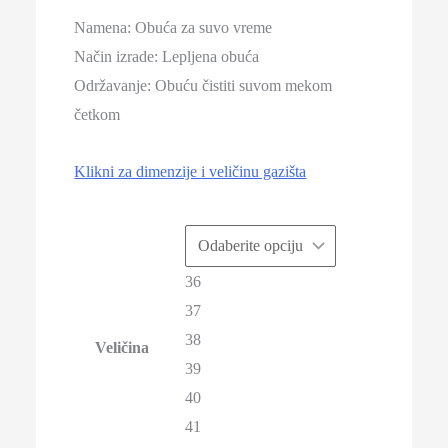
Namena: Obuća za suvo vreme
Način izrade: Lepljena obuća
Održavanje: Obuću čistiti suvom mekom
četkom
Klikni za dimenzije i veličinu gazišta
36
37
38
Veličina
39
40
41