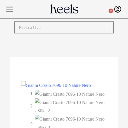
0
-22%