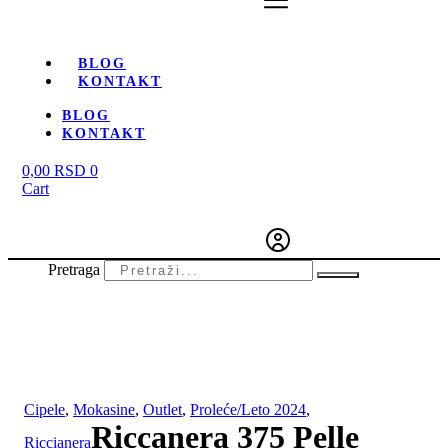
BLOG
KONTAKT
BLOG
KONTAKT
0,00
RSD
0
Cart
Pretraga
-20%
Cipele
,
Mokasine
,
Outlet
,
Proleće/Leto 2024
,
Riccanera 375 Pelle
Riccianera