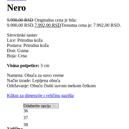
Nero
9.990,00
RSD
Originalna cena je bila:
9.990,00 RSD.
7.992,00
RSD
Trenutna cena je: 7.992,00 RSD.
Sirovinski sastav
Lice:
Prirodna koža
Postava:
Prirodna koža
Đon: Guma
Boja: Crna
Visina potpetice:
3 cm
Namena: Obuća za suvo vreme
Način izrade: Lepljena obuća
Održavanje: Obuću čistiti suvom mekom četkom
Klikni za dimenzije i veličinu gazišta
36
37
38
Veličina