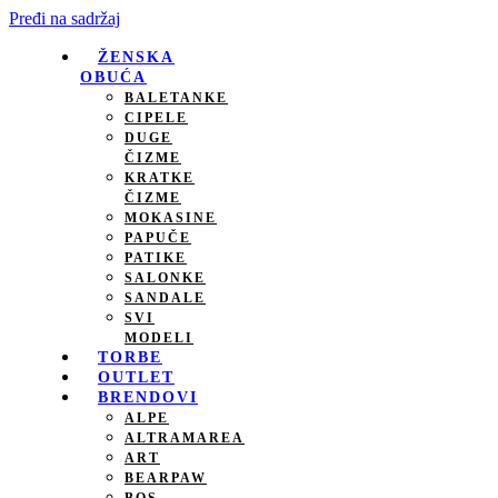
Pređi na sadržaj
ŽENSKA
OBUĆA
BALETANKE
CIPELE
DUGE
ČIZME
KRATKE
ČIZME
MOKASINE
PAPUČE
PATIKE
SALONKE
SANDALE
SVI
MODELI
TORBE
OUTLET
BRENDOVI
ALPE
ALTRAMAREA
ART
BEARPAW