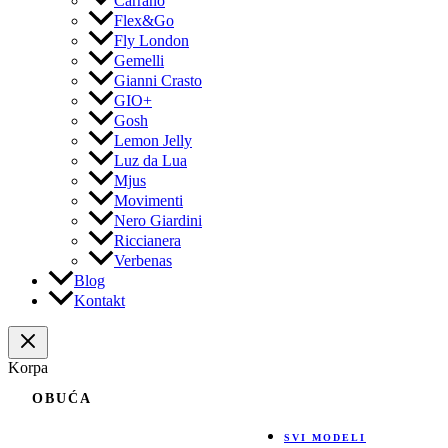
Carrano
Flex&Go
Fly London
Gemelli
Gianni Crasto
GIO+
Gosh
Lemon Jelly
Luz da Lua
Mjus
Movimenti
Nero Giardini
Riccianera
Verbenas
Blog
Kontakt
Korpa
OBUĆA
SVI MODELI