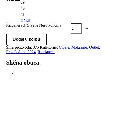
39
40
41
Očisti
Riccanera 375 Pelle Nero količina
-
+
Dodaj u korpu
Šifra proizvoda:
375
Kategorije:
Cipele
,
Mokasine
,
Outlet
,
Proleće/Leto 2024
,
Riccianera
Slična obuća
-50%