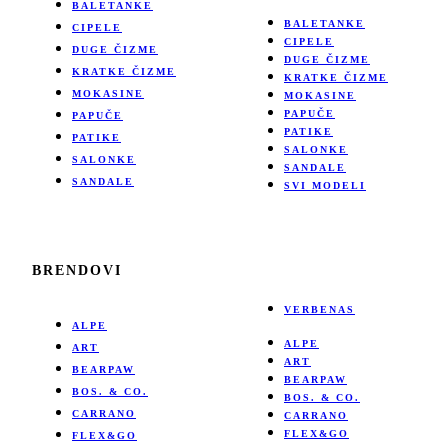
BALETANKE
BALETANKE
CIPELE
CIPELE
DUGE ČIZME
DUGE ČIZME
KRATKE ČIZME
KRATKE ČIZME
MOKASINE
MOKASINE
PAPUČE
PAPUČE
PATIKE
PATIKE
SALONKE
SALONKE
SANDALE
SANDALE
SVI MODELI
BRENDOVI
VERBENAS
ALPE
ALPE
ART
ART
BEARPAW
BEARPAW
BOS. & CO.
BOS. & CO.
CARRANO
CARRANO
FLEX&GO
FLEX&GO