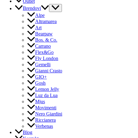
Outlet
Brendovi
Alpe
Altramarea
Art
Bearpaw
Bos. & Co.
Carrano
Flex&Go
Fly London
Gemelli
Gianni Crasto
GIO+
Gosh
Lemon Jelly
Luz da Lua
Mjus
Movimenti
Nero Giardini
Riccianera
Verbenas
Blog