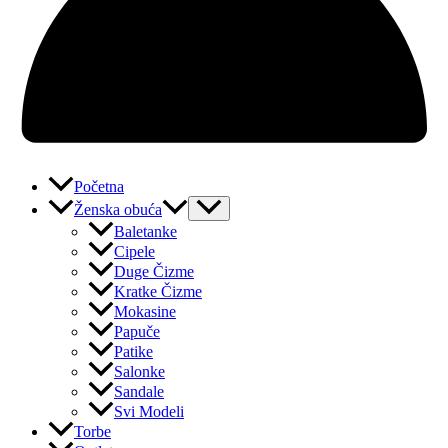
Početna
Ženska obuća
Baletanke
Cipele
Duge Čizme
Kratke Čizme
Mokasine
Papuče
Patike
Salonke
Sandale
Svi Modeli
Torbe