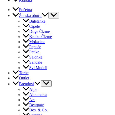
Kontakt
Početna
Ženska obuća
Baletanke
Cipele
Duge Čizme
Kratke Čizme
Mokasine
Papuče
Patike
Salonke
Sandale
Svi Modeli
Torbe
Outlet
Brendovi
Alpe
Altramarea
Art
Bearpaw
Bos. & Co.