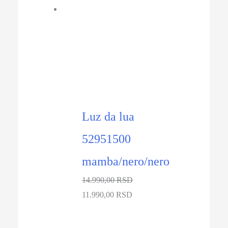
-20%
Luz da lua
52951500
mamba/nero/nero
14.990,00
RSD
Originalna
Trenutna
11.990,00
RSD
cena
cena
je
je: