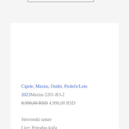
-44%
Cipele
,
Maxiss
,
Outlet
,
Proleće/Leto
2023
Maxiss 2201-B3-2
Originalna
Trenutna
8.990,00
RSD
4.990,00
RSD
cena
cena
Sirovinski sastav
je
je:
Lice:
Prirodna koža
bila:
4.990,00 RSD.