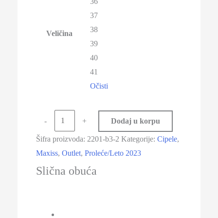
36
37
38
Veličina
39
40
41
Očisti
Maxiss
-
+
Dodaj u korpu
2201-
Šifra proizvoda:
2201-b3-2
Kategorije:
Cipele
,
B3-
Maxiss
,
Outlet
,
Proleće/Leto 2023
2
Slična obuća
količina
-20%