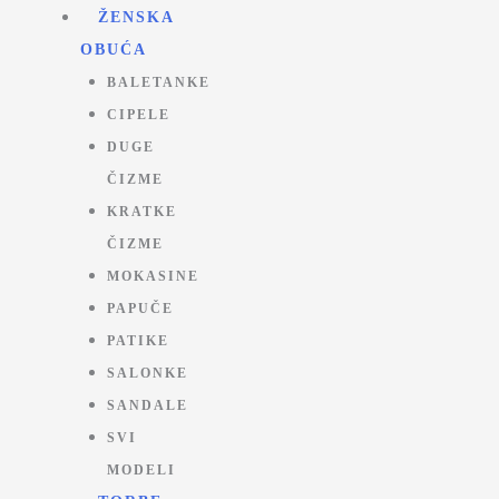
Pređi
ŽENSKA
na
OBUĆA
sadržaj
BALETANKE
CIPELE
DUGE
ČIZME
KRATKE
ČIZME
MOKASINE
PAPUČE
PATIKE
SALONKE
SANDALE
SVI
MODELI