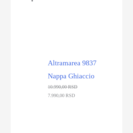
-27%
Altramarea 9837
Nappa Ghiaccio
10.990,00
RSD
Originalna
Trenutna
7.990,00
RSD
cena
cena
je
je:
bila:
7.990,00 RSD.
10.990,00 RSD.