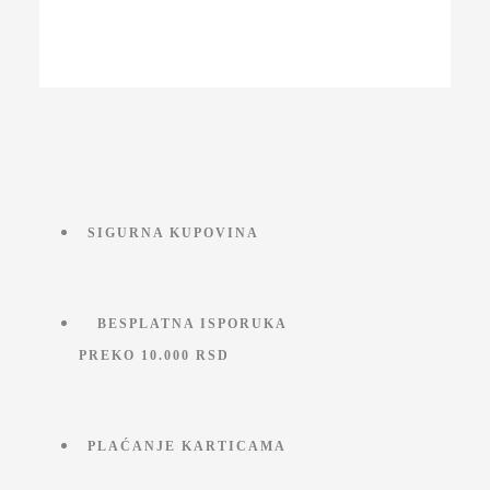
bila:
11.990,00 RSD.
14.990,00 RSD.
SIGURNA KUPOVINA
BESPLATNA ISPORUKA
PREKO 10.000 RSD
PLAĆANJE KARTICAMA