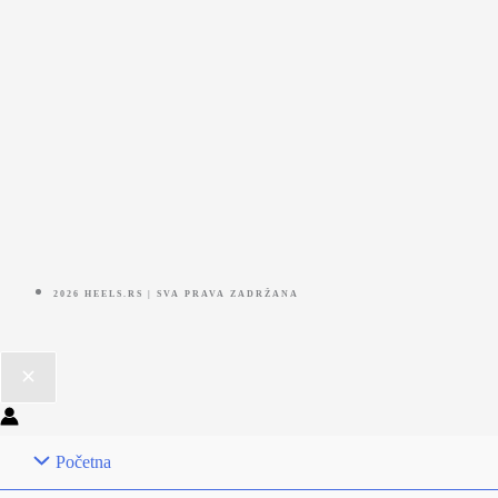
2026 HEELS.RS | SVA PRAVA ZADRŽANA
Početna