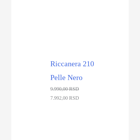
Riccanera 210
Pelle Nero
9.990,00
RSD
Originalna
Trenutna
7.992,00
RSD
cena
cena
je
je:
bila:
7.992,00 RSD.
9.990,00 RSD.