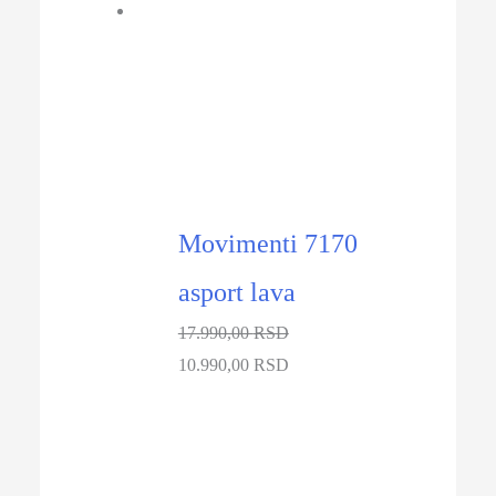
-39%
Movimenti 7170
asport lava
17.990,00
RSD
Originalna
Trenutna
10.990,00
RSD
cena
cena
je
je:
bila:
10.990,00 RSD.
17.990,00 RSD.