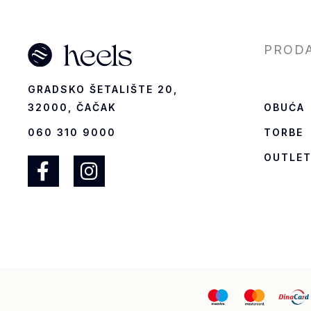
PROD
GRADSKO ŠETALIŠTE 20,
OBUĆA
32000, ČAČAK
TORBE
060 310 9000
OUTLE
F
I
a
n
c
s
e
t
b
a
o
g
o
r
k
a