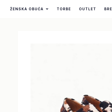
Pređi
ŽENSKA OBUĆA
TORBE
OUTLET
BR
na
sadržaj