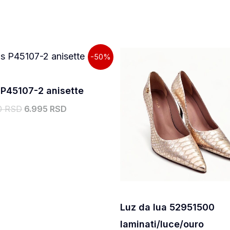
Originalna
Trenutna
Originalna
Tre
-50%
cena
cena
cena
cen
je
je:
je
je:
bila:
6.995,00 RSD.
bila:
11.
 P45107-2 anisette
13.990,00 RSD.
14.990,00 RSD.
0 RSD
6.995 RSD
Luz da lua 52951500
laminati/luce/ouro