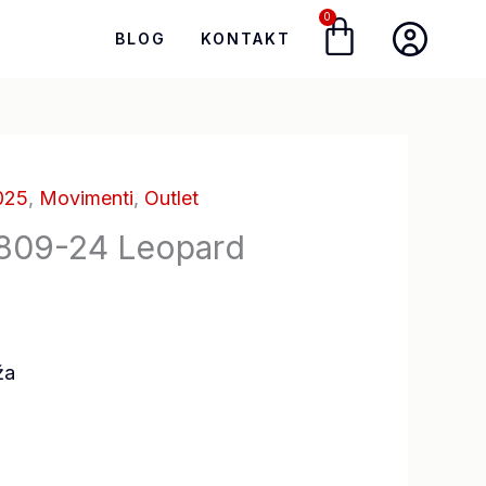
0
Cart
BLOG
KONTAKT
025
,
Movimenti
,
Outlet
809-24 Leopard
ža