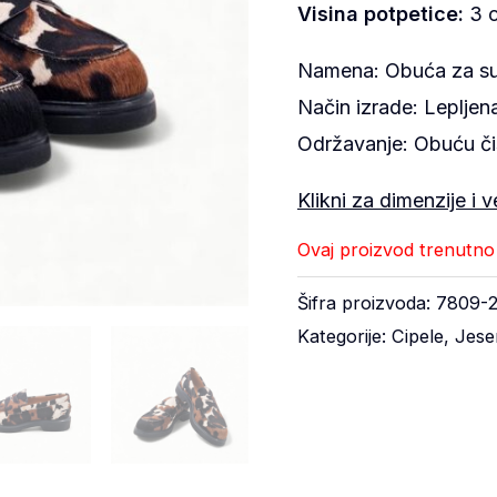
Visina potpetice:
3 
Namena: Obuća za s
Način izrade: Leplje
Održavanje: Obuću č
Klikni za dimenzije i v
Ovaj proizvod trenutno n
Šifra proizvoda:
7809-
Kategorije:
Cipele
,
Jese