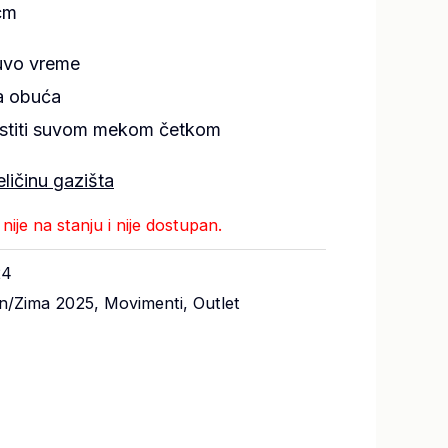
cm
uvo vreme
na obuća
istiti suvom mekom četkom
eličinu gazišta
ije na stanju i nije dostupan.
24
n/Zima 2025
,
Movimenti
,
Outlet