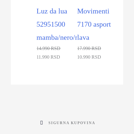
Luz da lua
Movimenti
52951500
7170 asport
mamba/nero/nero
lava
14.990 RSD
17.990 RSD
11.990 RSD
10.990 RSD
SIGURNA KUPOVINA