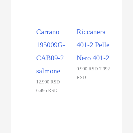
Carrano
Riccanera
195009G-
401-2 Pelle
CAB09-2
Nero 401-2
9.990 RSD
7.992
salmone
RSD
12.990 RSD
6.495 RSD
-20%
-39%