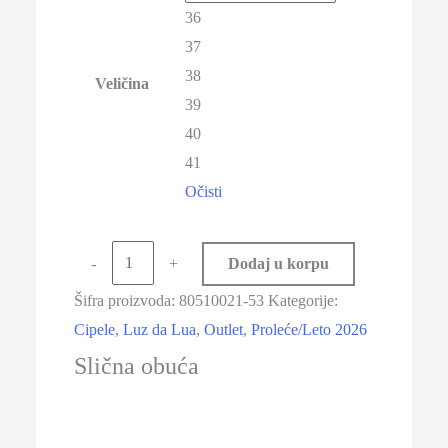
36
37
38
Veličina
39
40
41
Očisti
-
+
Dodaj u korpu
Šifra proizvoda:
80510021-53
Kategorije:
Cipele
,
Luz da Lua
,
Outlet
,
Proleće/Leto 2026
Slična obuća
-50%
-20%