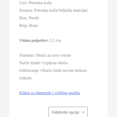
Lice: Prirodna koža
Postava: Prirodna koža/Veštački materijal
Đon: Neolit
Boja: Roze
Visina potpetice:
2,5 cm
Namena: Obuća za suvo vreme
Način izrade: Lepljena obuća
Održavanje: Obuću čistiti suvom mekom
četkom
Klikni za dimenzije i veličinu gazišta