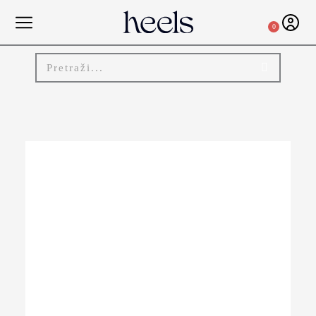
0
-20%