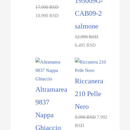
195009G-
17.990 RSD
CAB09-2
10.990 RSD
salmone
12.990 RSD
6.495 RSD
-27%
-20%
Riccanera
Altramarea
210 Pelle
9837
Nero
Nappa
9.990 RSD
7.992
RSD
Ghiaccio