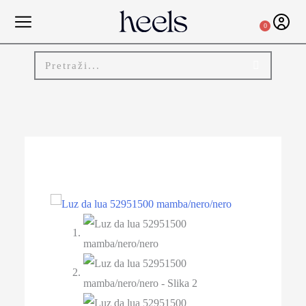
0
-20%