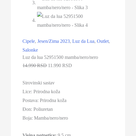
Cipele
,
Jesen/Zima 2023
,
Luz da Lua
,
Outlet
,
Salonke
Luz da lua 52951500 mamba/nero/nero
14.990 RSD
11.990 RSD
Sirovinski sastav
Lice:
Prirodna koža
Postava:
Prirodna koža
Đon: Poliuretan
Boja: Mamba/nero/nero
Visina potpetice:
9.5 cm