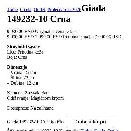
Giada
Torbe
,
Giada
,
Outlet
,
Proleće/Leto 2026
149232-10 Crna
9.990,00
RSD
Originalna cena je bila:
9.990,00 RSD.
7.990,00
RSD
Trenutna cena je: 7.990,00 RSD.
Sirovinski sastav
Lice: Prirodna koža
Boja: Crna
Dimenzije
– Visina: 25 cm
– Širina: 23 cm
– Dubina: 12 cm
Namena: Za svaki dan
Održavanje: Magičnom krpom
Dostupnost:
Na zalihama
Giada 149232-10 Crna količina
Dodaj u korpu
Šifra proizvoda:
149232-10
Kategorije:
Torbe
,
Giada
,
Outlet
,