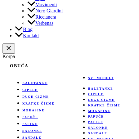
Movimenti
Nero Giardini
Riccianera
Verbenas
Blog
Kontakt
Korpa
OBUĆA
SVI MODELI
BALETANKE
BALETANKE
CIPELE
CIPELE
DUGE ČIZME
DUGE ČIZME
KRATKE ČIZME
KRATKE ČIZME
MOKASINE
MOKASINE
PAPUČE
PAPUČE
PATIKE
PATIKE
SALONKE
SALONKE
SANDALE
SANDALE
SVI MODELI