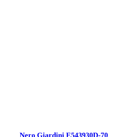
Nero Giardini E543930D-70