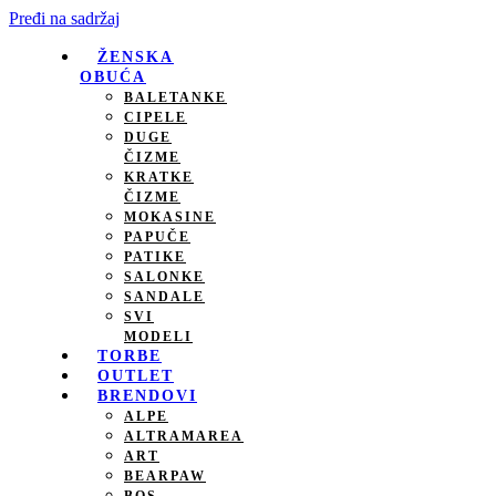
Pređi na sadržaj
ŽENSKA
OBUĆA
BALETANKE
CIPELE
DUGE
ČIZME
KRATKE
ČIZME
MOKASINE
PAPUČE
PATIKE
SALONKE
SANDALE
SVI
MODELI
TORBE
OUTLET
BRENDOVI
ALPE
ALTRAMAREA
ART
BEARPAW