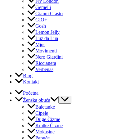
Fly London
Gemelli
Gianni Crasto
GIO+
Gosh
Lemon Jelly
Luz da Lua
Mjus
Movimenti
Nero Giardini
Riccianera
Verbenas
Blog
Kontakt
Početna
Ženska obuća
Baletanke
Cipele
Duge Čizme
Kratke Čizme
Mokasine
Papuče