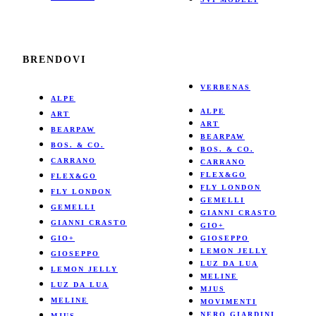
BRENDOVI
VERBENAS
ALPE
ALPE
ART
ART
BEARPAW
BEARPAW
BOS. & CO.
BOS. & CO.
CARRANO
CARRANO
FLEX&GO
FLEX&GO
FLY LONDON
FLY LONDON
GEMELLI
GEMELLI
GIANNI CRASTO
GIANNI CRASTO
GIO+
GIO+
GIOSEPPO
LEMON JELLY
GIOSEPPO
LUZ DA LUA
LEMON JELLY
MELINE
LUZ DA LUA
MJUS
MELINE
MOVIMENTI
NERO GIARDINI
MJUS