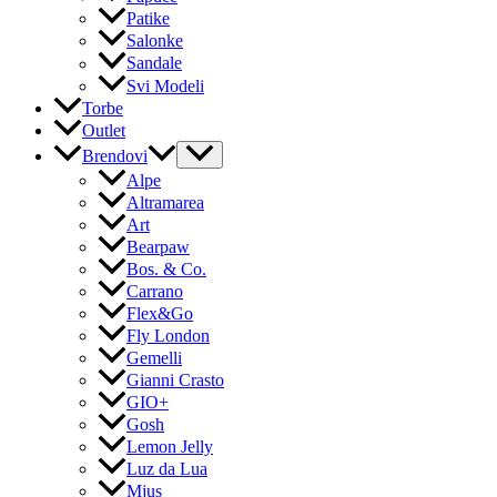
Patike
Salonke
Sandale
Svi Modeli
Torbe
Outlet
Brendovi
Alpe
Altramarea
Art
Bearpaw
Bos. & Co.
Carrano
Flex&Go
Fly London
Gemelli
Gianni Crasto
GIO+
Gosh
Lemon Jelly
Luz da Lua
Mjus