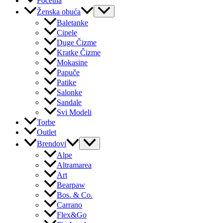
Početna
Ženska obuća
Baletanke
Cipele
Duge Čizme
Kratke Čizme
Mokasine
Papuče
Patike
Salonke
Sandale
Svi Modeli
Torbe
Outlet
Brendovi
Alpe
Altramarea
Art
Bearpaw
Bos. & Co.
Carrano
Flex&Go