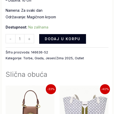
– Dubina: 10 cm
Namena: Za svaki dan
Održavanje: Magičnom krpom
Dostupnost:
Na zalihama
-
+
DODAJ U KORPU
Šifra proizvoda:
146636-52
Kategorije:
Torbe
,
Giada
,
Jesen/Zima 2025
,
Outlet
Slična obuća
Originalna
Trenutna
Originalna
Trenutna
-33%
-40%
cena
cena
cena
cena
je
je:
je
je:
bila:
3.990,00 RSD.
bila:
11.390,00 
5.990,00 RSD.
18.990,00 RSD.