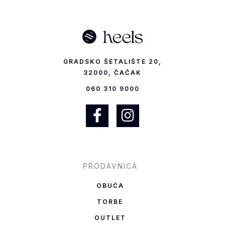
GRADSKO ŠETALIŠTE 20,
32000, ČAČAK
060 310 9000
F
I
a
n
c
s
e
t
b
a
PRODAVNICA
o
g
OBUĆA
o
r
TORBE
k
a
OUTLET
-
m