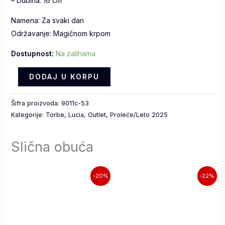
– Dubina: 16 cm
Namena: Za svaki dan
Održavanje: Magičnom krpom
Dostupnost:
Na zalihama
DODAJ U KORPU
Šifra proizvoda:
9011c-53
Kategorije:
Torbe
,
Lucia
,
Outlet
,
Proleće/Leto 2025
Slična obuća
Originalna
Trenutna
Originalna
Trenutna
-20%
-22%
cena
cena
cena
cena
je
je:
je
je:
bila:
7.990,00 RSD.
bila:
6.990,00 RS
9.990,00 RSD.
8.990,00 RSD.