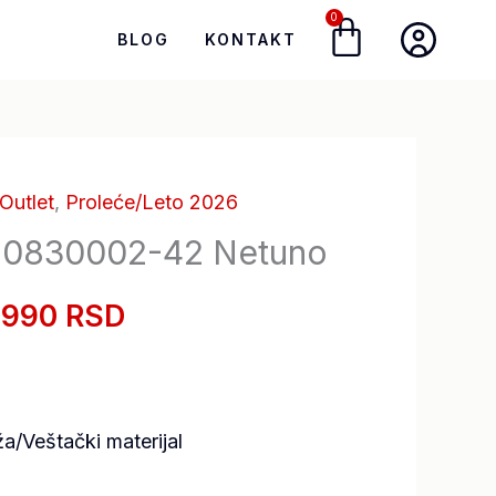
0
Cart
BLOG
KONTAKT
Outlet
,
Proleće/Leto 2026
riginalna
Trenutna
 80830002-42 Netuno
ena
cena
.990 RSD
je:
la:
9.990,00 RSD.
2.990,00 RSD.
a/Veštački materijal