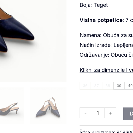
Boja: Teget
Visina potpetice:
7 
Namena: Obuća za s
Način izrade: Leplje
Održavanje: Obuću č
Klikni za dimenzije i v
36
37
38
39
40
-
+
Šifra proizvoda:
80830