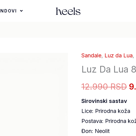
ENDOVI
Sandale
,
Luz da Lua
,
Luz
O
Luz Da Lua
Da
c
Lua
12.990 RSD
9
80830002-
je
42
Sirovinski sastav
bi
Netuno
Lice: Prirodna koža
količina
1
Postava: Prirodna kož
Đon: Neolit