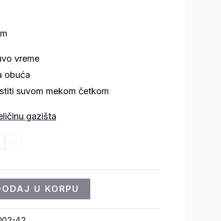
cm
uvo vreme
na obuća
istiti suvom mekom četkom
eličinu gazišta
41
DODAJ U KORPU
002-42