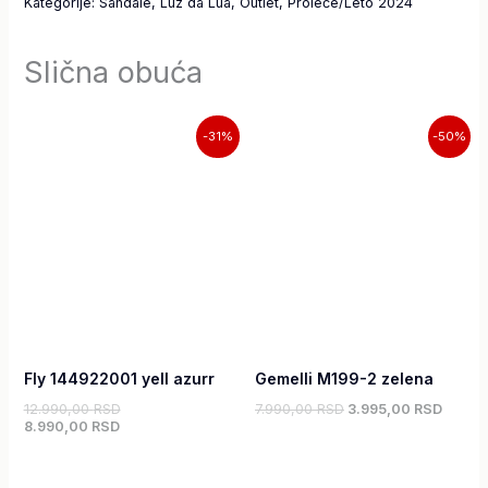
Kategorije:
Sandale
,
Luz da Lua
,
Outlet
,
Proleće/Leto 2024
Slična obuća
Trenutna
Originalna
Originalna
Trenut
-31%
-50%
cena
cena
cena
cena
je:
je
je
je:
8.990,00 RSD.
bila:
bila:
3.995,
12.990,00 RSD.
7.990,00 RSD.
Fly 144922001 yell azurr
Gemelli M199-2 zelena
12.990,00
RSD
7.990,00
RSD
3.995,00
RSD
8.990,00
RSD