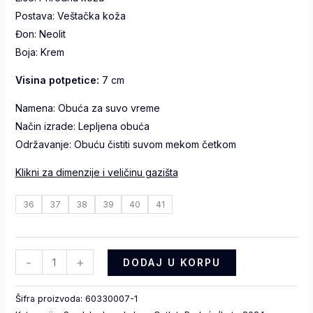
Postava:
Veštačka koža
Đon:
Neolit
Boja:
Krem
Visina potpetice:
7 cm
Namena: Obuća za suvo vreme
Način izrade: Lepljena obuća
Održavanje: Obuću čistiti suvom mekom četkom
Klikni za dimenzije i veličinu gazišta
36
37
38
39
40
41
-
+
DODAJ U KORPU
Šifra proizvoda:
60330007-1