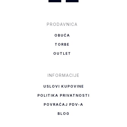
a
n
c
s
e
t
b
a
PRODAVNICA
o
g
OBUĆA
o
r
TORBE
k
a
OUTLET
-
m
f
INFORMACIJE
USLOVI KUPOVINE
POLITIKA PRIVATNOSTI
POVRAĆAJ PDV-A
BLOG