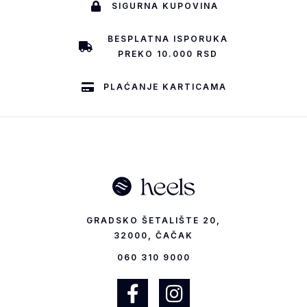
SIGURNA KUPOVINA
BESPLATNA ISPORUKA
PREKO 10.000 RSD
PLAĆANJE KARTICAMA
GRADSKO ŠETALIŠTE 20,
32000, ČAČAK
060 310 9000
F
I
a
n