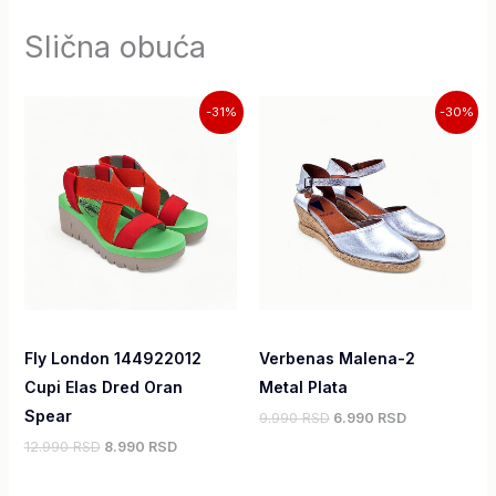
Slična obuća
Originalna
Trenutna
Originalna
Trenutna
-31%
-30%
cena
cena
cena
cena
je
je:
je
je:
bila:
8.990,00 RSD.
bila:
6.990,00 RS
12.990,00 RSD.
9.990,00 RSD.
Fly London 144922012
Verbenas Malena-2
Cupi Elas Dred Oran
Metal Plata
Spear
9.990 RSD
6.990 RSD
12.990 RSD
8.990 RSD