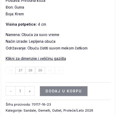
Postava: Prirodna koža
Đon: Guma
Boja: Krem
Visina potpetice:
4 cm
Namena: Obuća za suvo vreme
Način izrade: Lepljena obuća
Održavanje: Obuću čistiti suvom mekom četkom
Klikni za dimenzije i veličinu gazišta
36
37
38
39
40
41
-
+
DODAJ U KORPU
Šifra proizvoda:
70117-16-23
Kategorije:
Sandale
,
Gemelli
,
Outlet
,
Proleće/Leto 2026