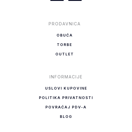
c
s
e
t
b
a
PRODAVNICA
o
g
OBUĆA
o
r
TORBE
k
a
OUTLET
-
m
f
INFORMACIJE
USLOVI KUPOVINE
POLITIKA PRIVATNOSTI
POVRAĆAJ PDV-A
BLOG