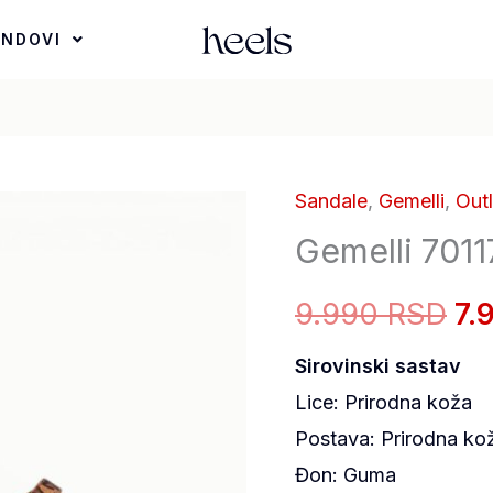
ENDOVI
Sandale
,
Gemelli
,
Outl
Gemelli
Or
Gemelli 701
70117-
ce
16-
9.990 RSD
7.
20
je
Braon
Sirovinski sastav
bil
količina
Lice: Prirodna koža
9.
Postava: Prirodna ko
Đon: Guma