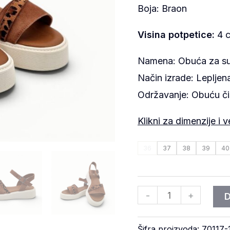
Boja: Braon
Visina potpetice:
4 
Namena: Obuća za s
Način izrade: Leplje
Održavanje: Obuću č
Klikni za dimenzije i v
36
37
38
39
40
-
+
Šifra proizvoda:
70117-