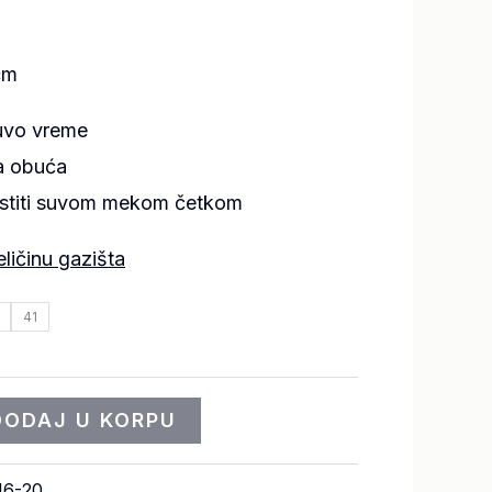
cm
uvo vreme
na obuća
istiti suvom mekom četkom
eličinu gazišta
41
DODAJ U KORPU
16-20