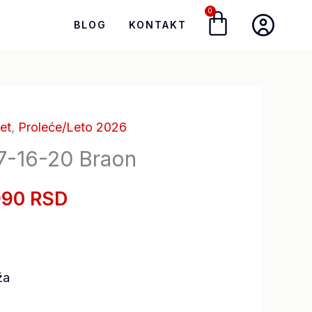
0
Cart
BLOG
KONTAKT
et
,
Proleće/Leto 2026
iginalna
Trenutna
17-16-20 Braon
na
cena
990 RSD
je:
a:
7.990,00 RSD.
990,00 RSD.
ža