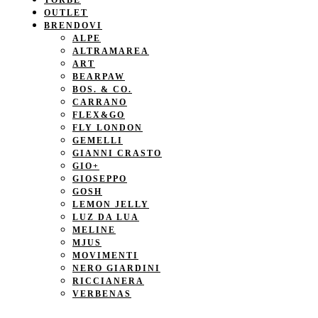
TORBE
OUTLET
BRENDOVI
ALPE
ALTRAMAREA
ART
BEARPAW
BOS. & CO.
CARRANO
FLEX&GO
FLY LONDON
GEMELLI
GIANNI CRASTO
GIO+
GIOSEPPO
GOSH
LEMON JELLY
LUZ DA LUA
MELINE
MJUS
MOVIMENTI
NERO GIARDINI
RICCIANERA
VERBENAS