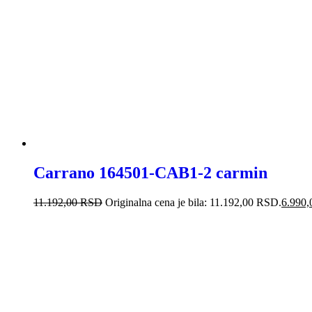
-38%
Carrano 164501-CAB1-2 carmin
11.192,00
RSD
Originalna cena je bila: 11.192,00 RSD.
6.990