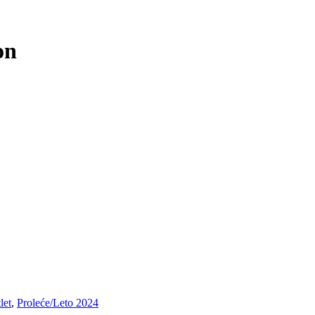
on
let
,
Proleće/Leto 2024