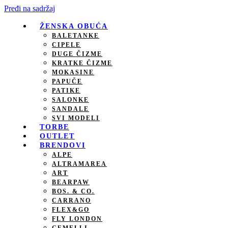
Pređi na sadržaj
ŽENSKA OBUĆA
BALETANKE
CIPELE
DUGE ČIZME
KRATKE ČIZME
MOKASINE
PAPUČE
PATIKE
SALONKE
SANDALE
SVI MODELI
TORBE
OUTLET
BRENDOVI
ALPE
ALTRAMAREA
ART
BEARPAW
BOS. & CO.
CARRANO
FLEX&GO
FLY LONDON