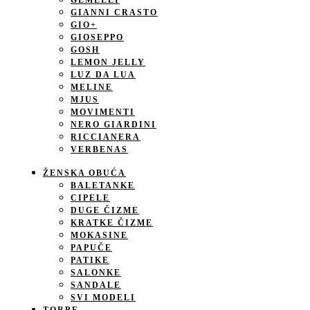
GEMELLI
GIANNI CRASTO
GIO+
GIOSEPPO
GOSH
LEMON JELLY
LUZ DA LUA
MELINE
MJUS
MOVIMENTI
NERO GIARDINI
RICCIANERA
VERBENAS
ŽENSKA OBUĆA
BALETANKE
CIPELE
DUGE ČIZME
KRATKE ČIZME
MOKASINE
PAPUČE
PATIKE
SALONKE
SANDALE
SVI MODELI