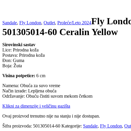
Fly Lond
Sandale
,
Fly London
,
Outlet
,
Proleće/Leto 2024
501305014-60 Ceralin Yellow
Sirovinski sastav
Lice: Prirodna koža
Postava: Prirodna koža
Đon: Guma
Boja: Žuta
Visina potpetice:
6 cm
Namena: Obuća za suvo vreme
Način izrade: Lepljena obuća
Održavanje: Obuću čistiti suvom mekom četkom
Klikni za dimenzije i veličinu gazišta
Ovaj proizvod trenutno nije na stanju i nije dostupan.
Šifra proizvoda:
501305014-60
Kategorije:
Sandale
,
Fly London
,
Out