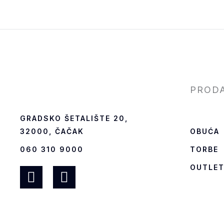
PROD
GRADSKO ŠETALIŠTE 20,
OBUĆA
32000, ČAČAK
TORBE
060 310 9000
OUTLE
F
I
a
n
c
s
e
t