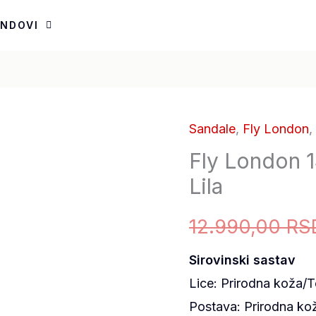
ENDOVI
Sandale
,
Fly London
,
Fly
Fly London 
London
144847002-
Lila
43
12.990,00
RS
Cupido
Lila
Sirovinski sastav
količina
Lice: Prirodna koža/T
Postava: Prirodna ko