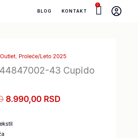
0
Cart
BLOG
KONTAKT
Outlet
,
Proleće/Leto 2025
Originalna
Trenutna
144847002-43 Cupido
cena
cena
je
je:
D
8.990,00
RSD
bila:
8.990,00 RSD.
12.990,00 RSD.
ekstil
ža