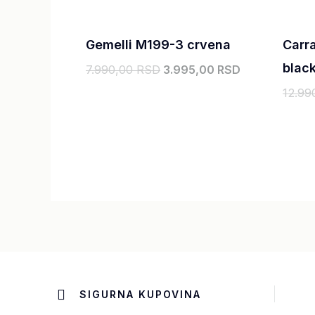
Gemelli M199-3 crvena
Carr
blac
7.990,00
RSD
3.995,00
RSD
12.99
SIGURNA KUPOVINA