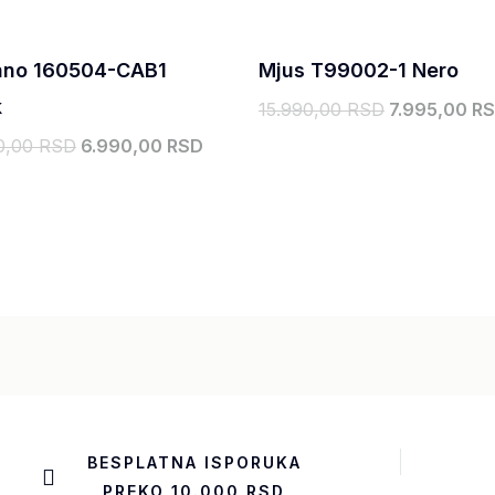
ano 160504-CAB1
Mjus T99002-1 Nero
k
15.990,00
RSD
7.995,00
R
0,00
RSD
6.990,00
RSD
BESPLATNA ISPORUKA
PREKO 10.000 RSD