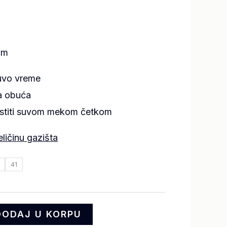
cm
uvo vreme
na obuća
istiti suvom mekom četkom
eličinu gazišta
41
DODAJ U KORPU