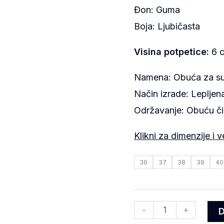
Đon: Guma
Boja: Ljubičasta
Visina potpetice:
6 
Namena: Obuća za s
Način izrade: Leplje
Održavanje: Obuću č
Klikni za dimenzije i v
36
37
38
39
40
-
+