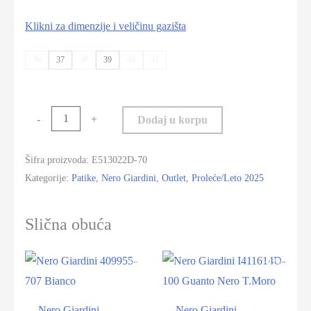
Klikni za dimenzije i veličinu gazišta
36
37
38
39
40
41
-
+
Dodaj u korpu
Šifra proizvoda:
E513022D-70
Kategorije:
Patike
,
Nero Giardini
,
Outlet
,
Proleće/Leto 2025
Slična obuća
-40%
-42%
Nero Giardini
Nero Giardini