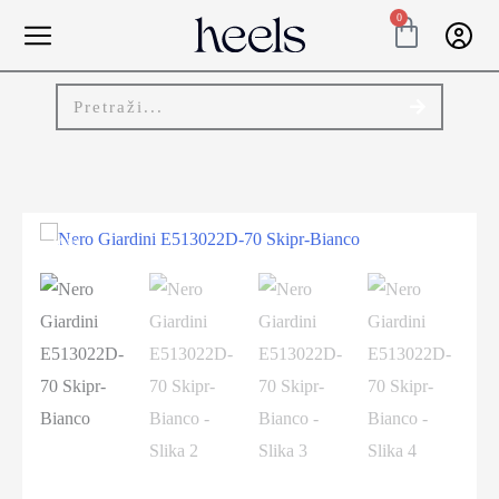
0
-40%