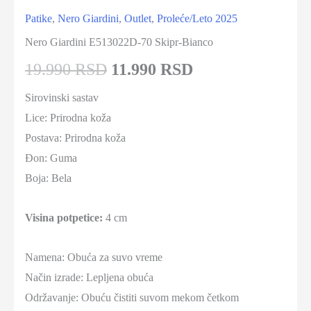
Patike
,
Nero Giardini
,
Outlet
,
Proleće/Leto 2025
Nero Giardini E513022D-70 Skipr-Bianco
19.990 RSD
11.990 RSD
Sirovinski sastav
Lice:
Prirodna koža
Postava: Prirodna koža
Đon: Guma
Boja:
Bela
Visina potpetice:
4 cm
Namena: Obuća za suvo vreme
Način izrade: Lepljena obuća
Održavanje: Obuću čistiti suvom mekom četkom