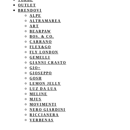
TORBE
OUTLET
BRENDOVI
ALPE
ALTRAMAREA
ART
BEARPAW
BOS. & CO.
CARRANO
FLEX&GO
FLY LONDON
GEMELLI
GIANNI CRASTO
GIO+
GIOSEPPO
GOSH
LEMON JELLY
LUZ DA LUA
MELINE
MJUS
MOVIMENTI
NERO GIARDINI
RICCIANERA
VERBENAS