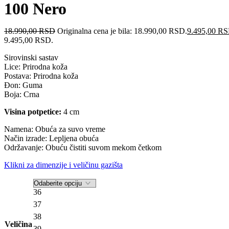
100 Nero
18.990,00
RSD
Originalna cena je bila: 18.990,00 RSD.
9.495,00
RS
9.495,00 RSD.
Sirovinski sastav
Lice:
Prirodna koža
Postava: Prirodna koža
Đon: Guma
Boja:
Crna
Visina potpetice:
4
cm
Namena: Obuća za suvo vreme
Način izrade: Lepljena obuća
Održavanje: Obuću čistiti suvom mekom četkom
Klikni za dimenzije i veličinu gazišta
36
37
38
Veličina
39