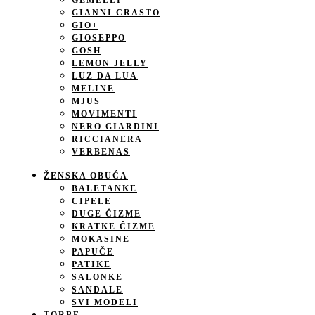
GEMELLI
GIANNI CRASTO
GIO+
GIOSEPPO
GOSH
LEMON JELLY
LUZ DA LUA
MELINE
MJUS
MOVIMENTI
NERO GIARDINI
RICCIANERA
VERBENAS
ŽENSKA OBUĆA
BALETANKE
CIPELE
DUGE ČIZME
KRATKE ČIZME
MOKASINE
PAPUČE
PATIKE
SALONKE
SANDALE
SVI MODELI