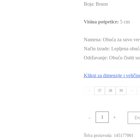
Boja: Braon
Visina potpetice:
5 cm
Namena: Obuća za suvo vr
Način izrade: Lepljena obuć
Održavanje: Obuću čistiti
Klikni za dimenzije i veličin
36
37
38
39
40
-
+
Do
Šifra proizvoda:
145177001