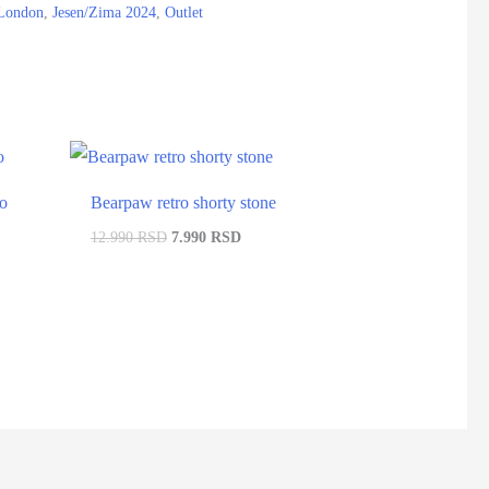
London
,
Jesen/Zima 2024
,
Outlet
-38%
-38%
ro
Bearpaw retro shorty stone
12.990 RSD
7.990 RSD