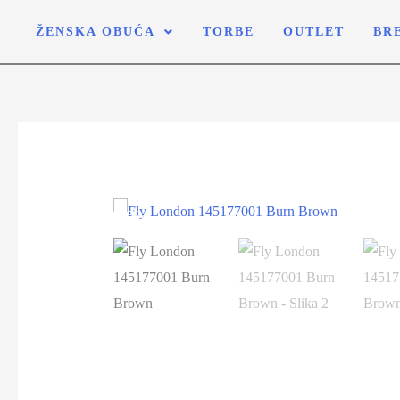
ŽENSKA OBUĆA
TORBE
OUTLET
BR
-25%