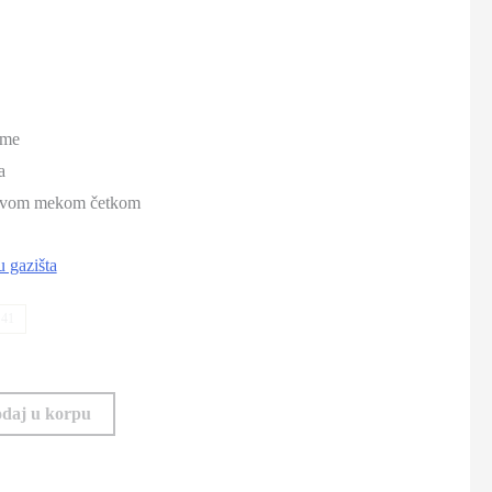
eme
a
 suvom mekom četkom
u gazišta
41
daj u korpu