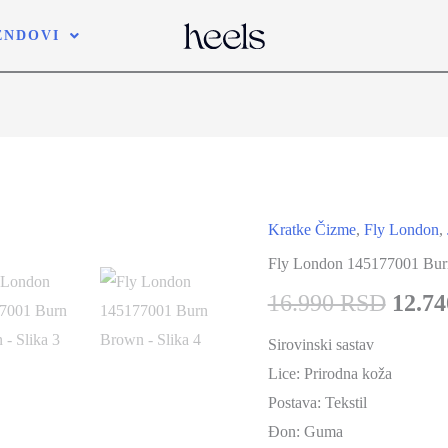
ENDOVI
Kratke Čizme
,
Fly London
,
Fly London 145177001 Bu
16.990 RSD
12.7
Sirovinski sastav
Lice:
Prirodna koža
Postava:
Tekstil
Đon:
Guma