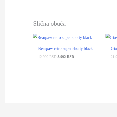
Slična obuća
-31%
Bearpaw retro super shorty black
Gio
12.990 RSD
8.992 RSD
21.