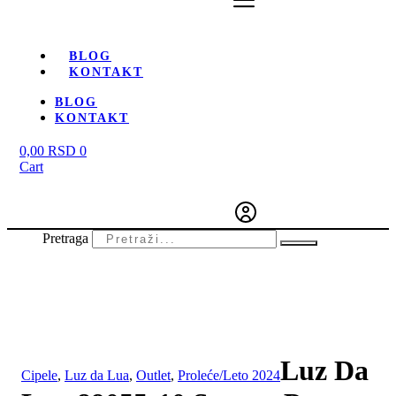
BLOG
KONTAKT
BLOG
KONTAKT
0,00
RSD
0
Cart
Pretraga
-33%
Luz Da
Cipele
,
Luz da Lua
,
Outlet
,
Proleće/Leto 2024