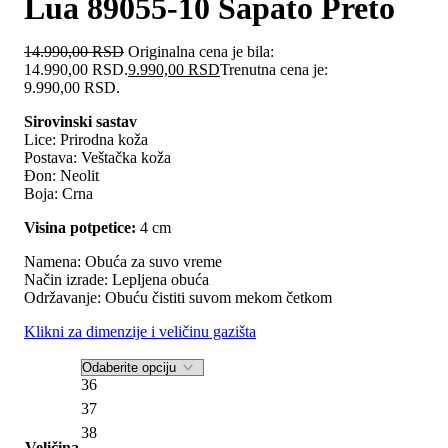
Lua 89055-10 Sapato Preto
14.990,00
RSD
Originalna cena je bila:
14.990,00 RSD.
9.990,00
RSD
Trenutna cena je:
9.990,00 RSD.
Sirovinski sastav
Lice: Prirodna koža
Postava: Veštačka koža
Đon: Neolit
Boja: Crna
Visina potpetice:
4 cm
Namena: Obuća za suvo vreme
Način izrade: Lepljena obuća
Održavanje: Obuću čistiti suvom mekom četkom
Klikni za dimenzije i veličinu gazišta
36
37
38
Veličina