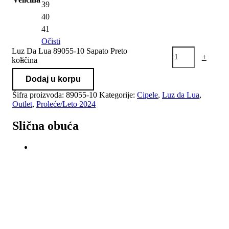
39
40
41
Očisti
Luz Da Lua 89055-10 Sapato Preto
-
+
količina
Dodaj u korpu
Šifra proizvoda:
89055-10
Kategorije:
Cipele
,
Luz da Lua
,
Outlet
,
Proleće/Leto 2024
Slična obuća
-20%