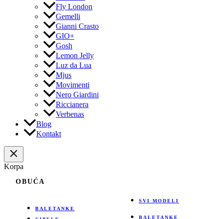
Fly London
Gemelli
Gianni Crasto
GIO+
Gosh
Lemon Jelly
Luz da Lua
Mjus
Movimenti
Nero Giardini
Riccianera
Verbenas
Blog
Kontakt
Korpa
OBUĆA
SVI MODELI
BALETANKE
BALETANKE