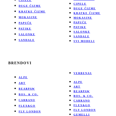
CIPELE
CIPELE
DUGE ČIZME
DUGE ČIZME
KRATKE ČIZME
KRATKE ČIZME
MOKASINE
MOKASINE
PAPUČE
PAPUČE
PATIKE
PATIKE
SALONKE
SALONKE
SANDALE
SANDALE
SVI MODELI
BRENDOVI
VERBENAS
ALPE
ALPE
ART
ART
BEARPAW
BEARPAW
BOS. & CO.
BOS. & CO.
CARRANO
CARRANO
FLEX&GO
FLEX&GO
FLY LONDON
FLY LONDON
GEMELLI