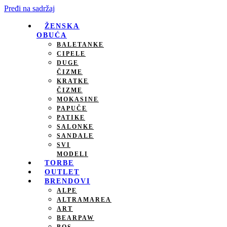
Pređi na sadržaj
ŽENSKA
OBUĆA
BALETANKE
CIPELE
DUGE
ČIZME
KRATKE
ČIZME
MOKASINE
PAPUČE
PATIKE
SALONKE
SANDALE
SVI
MODELI
TORBE
OUTLET
BRENDOVI
ALPE
ALTRAMAREA
ART
BEARPAW