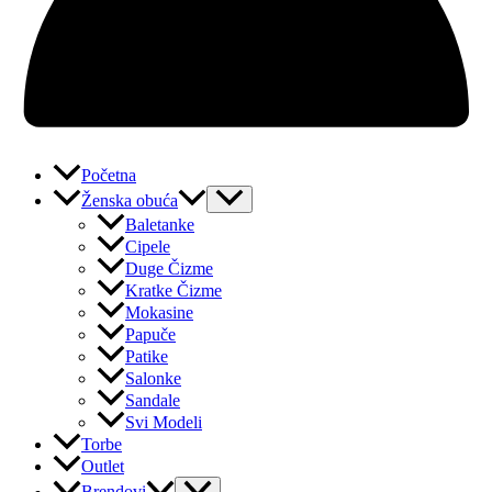
Početna
Ženska obuća
Baletanke
Cipele
Duge Čizme
Kratke Čizme
Mokasine
Papuče
Patike
Salonke
Sandale
Svi Modeli
Torbe
Outlet