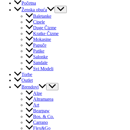
Početna
Ženska obuća
Baletanke
Cipele
Duge Čizme
Kratke Čizme
Mokasine
Papuče
Patike
Salonke
Sandale
Svi Modeli
Torbe
Outlet
Brendovi
Alpe
Altramarea
Art
Bearpaw
Bos. & Co.
Carrano
Flex&Go