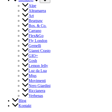
Brendovi
Alpe
Altramarea
Art
Bearpaw
Bos. & Co.
Carrano
Flex&Go
Fly London
Gemelli
Gianni Crasto
GIO+
Gosh
Lemon Jelly
Luz da Lua
Mjus
Movimenti
Nero Giardini
Riccianera
Verbenas
Blog
Kontakt