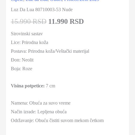
Luz Da Lua 80710003-53 Nude
15.990 RSD
11.990 RSD
Sirovinski sastav
Lice:
Prirodna koža
Postava: Prirodna koža/Veštački materijal
Đon:
Neolit
Boja:
Roze
Visina potpetice:
7 cm
Namena: Obuća za suvo vreme
Način izrade: Lepljena obuća
Održavanje: Obuću čistiti suvom mekom četkom