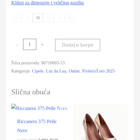
Klikni za dimenzije i veličinu gazišta
36
37
38
39
40
41
-
+
Dodaj u korpu
Šifra proizvoda:
80710003-53
Kategorije:
Cipele
,
Luz da Lua
,
Outlet
,
Proleće/Leto 2025
Slična obuća
-20%
-20%
Riccanera 375 Pelle
Nero