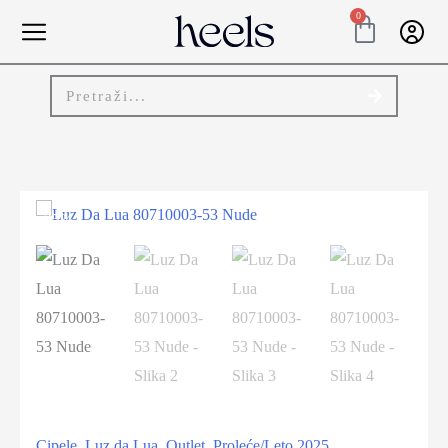
0
-25%
Cipele
,
Luz da Lua
,
Outlet
,
Proleće/Leto 2025