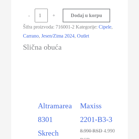
-
+
Dodaj u korpu
Šifra proizvoda:
716001-2
Kategorije:
Cipele
,
Carrano
,
Jesen/Zima 2024
,
Outlet
Slična obuća
-30%
-44%
Altramarea
Maxiss
8301
2201-B3-3
8.990 RSD
4.990
Skrech