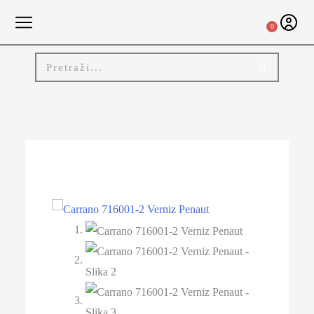
0
-30%