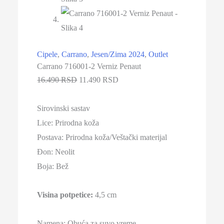
Cipele
,
Carrano
,
Jesen/Zima 2024
,
Outlet
Carrano 716001-2 Verniz Penaut
16.490 RSD
11.490 RSD
Sirovinski sastav
Lice: Prirodna koža
Postava: Prirodna koža/Veštački materijal
Đon:
Neolit
Boja:
Bež
Visina potpetice:
4,5 cm
Namena: Obuća za suvo vreme