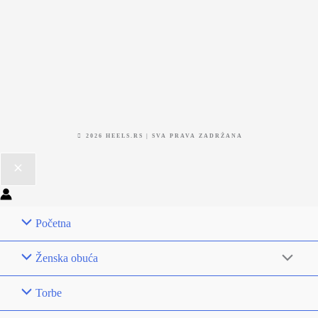
2026 HEELS.RS | SVA PRAVA ZADRŽANA
Početna
Ženska obuća
Torbe