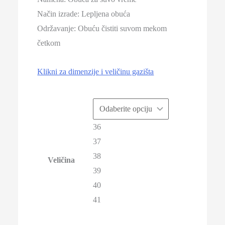
Način izrade: Lepljena obuća
Održavanje: Obuću čistiti suvom mekom
četkom
Klikni za dimenzije i veličinu gazišta
36
37
38
Veličina
39
40
41