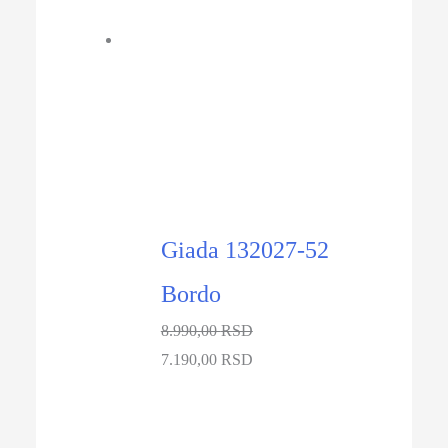
10.990,00 RSD.
-20%
Giada 132027-52
Bordo
8.990,00
RSD
Originalna
Trenutna
7.190,00
RSD
cena
cena
je
je:
bila:
7.190,00 RSD.