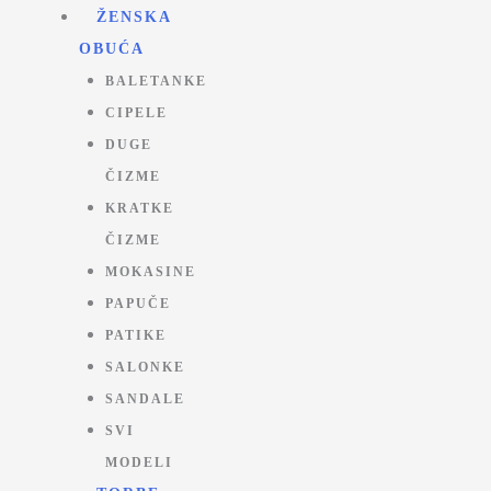
Pređi
ŽENSKA
na
OBUĆA
sadržaj
BALETANKE
CIPELE
DUGE
ČIZME
KRATKE
ČIZME
MOKASINE
PAPUČE
PATIKE
SALONKE
SANDALE
SVI
MODELI