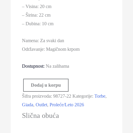
– Visina: 20 cm
– Širina: 22 cm
– Dubina: 10 cm
Namena: Za svaki dan
Održavanje: Magičnom krpom
Dostupnost:
Na zalihama
Dodaj u korpu
Giada
Šifra proizvoda:
98727-22
Kategorije:
Torbe
,
98727-
Giada
,
Outlet
,
Proleće/Leto 2026
22
Slična obuća
Bež
količina