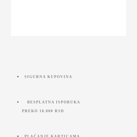
cena
cena
je
je:
bila:
11.990,00 RSD.
19.990,00 RSD.
SIGURNA KUPOVINA
BESPLATNA ISPORUKA
PREKO 10.000 RSD
PLAĆANJE KARTICAMA