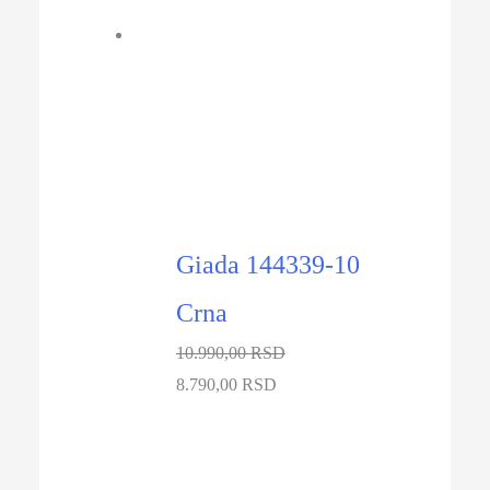
-20%
Giada 144339-10
Crna
10.990,00
RSD
Originalna
Trenutna
8.790,00
RSD
cena
cena
je
je:
bila:
8.790,00 RSD.