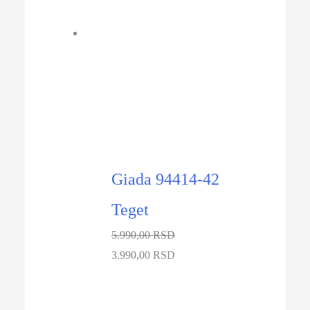
8.990,00 RSD.
-33%
Giada 94414-42
Teget
5.990,00
RSD
Originalna
Trenutna
3.990,00
RSD
cena
cena
je
je: