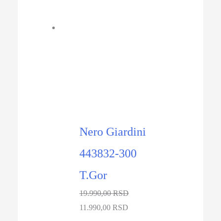
bila:
3.990,00 RSD.
5.990,00 RSD.
-40%
Nero Giardini
443832-300
T.Gor
19.990,00
RSD
Originalna
Trenutna
11.990,00
RSD