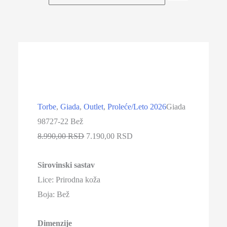
-20%
Torbe
,
Giada
,
Outlet
,
Proleće/Leto 2026
Giada
98727-22 Bež
Originalna
Trenutna
8.990,00
RSD
7.190,00
RSD
cena
cena
Sirovinski sastav
je
je:
Lice: Prirodna koža
bila:
7.190,00 RSD.
Boja: Bež
8.990,00 RSD.
Dimenzije