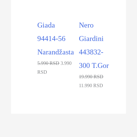
Giada
Nero
94414-56
Giardini
Narandžasta
443832-
5.990 RSD
3.990
300 T.Gor
RSD
19.990 RSD
11.990 RSD