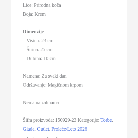
Lice: Prirodna koža
Boja: Krem
Dimenzije
– Visina: 23 cm
– Širina: 25 cm
– Dubina: 10 cm
Namena: Za svaki dan
Održavanje: Magičnom krpom
Nema na zalihama
Šifra proizvoda:
150929-23
Kategorije:
Torbe
,
Giada
,
Outlet
,
Proleće/Leto 2026