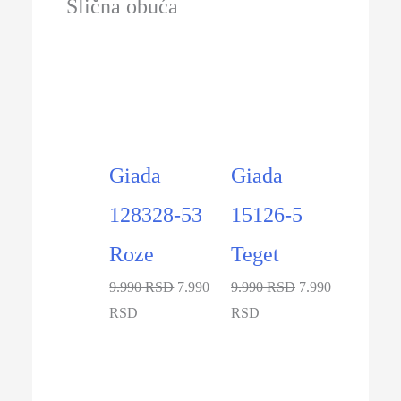
Slična obuća
-20%
-20%
Giada
Giada
128328-53
15126-5
Roze
Teget
9.990 RSD
7.990
9.990 RSD
7.990
RSD
RSD
-33%
-40%