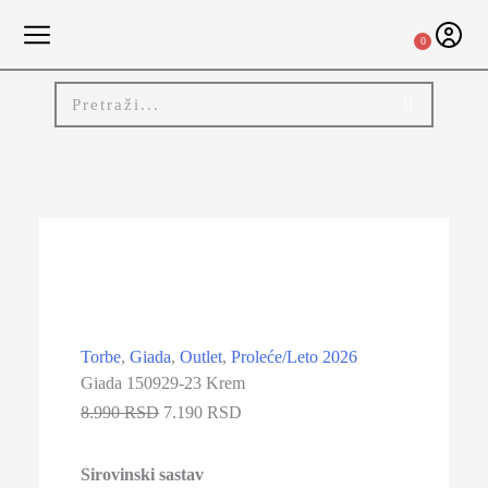
0
-20%
Torbe
,
Giada
,
Outlet
,
Proleće/Leto 2026
Giada 150929-23 Krem
8.990 RSD
7.190 RSD
Sirovinski sastav