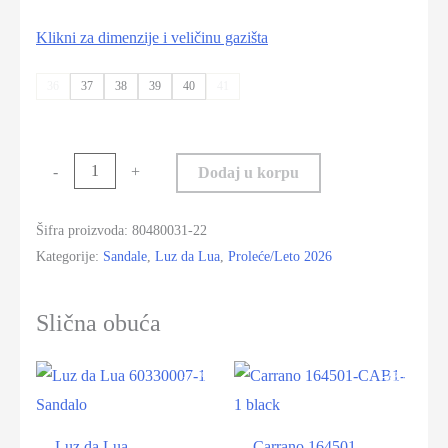
Klikni za dimenzije i veličinu gazišta
36
37
38
39
40
41
-
+
Dodaj u korpu
Šifra proizvoda:
80480031-22
Kategorije:
Sandale
,
Luz da Lua
,
Proleće/Leto 2026
Slična obuća
-25%
-38%
Luz da Lua
Carrano 164501-