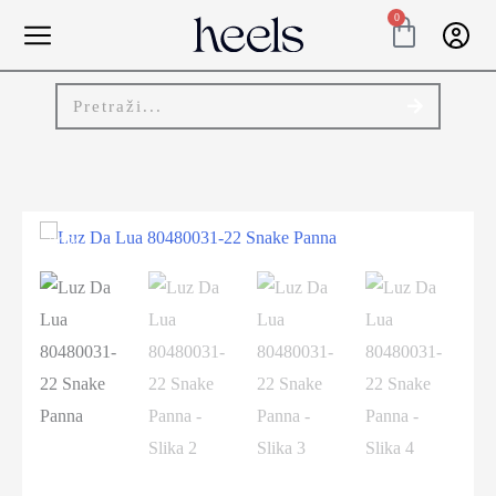
0
-20%