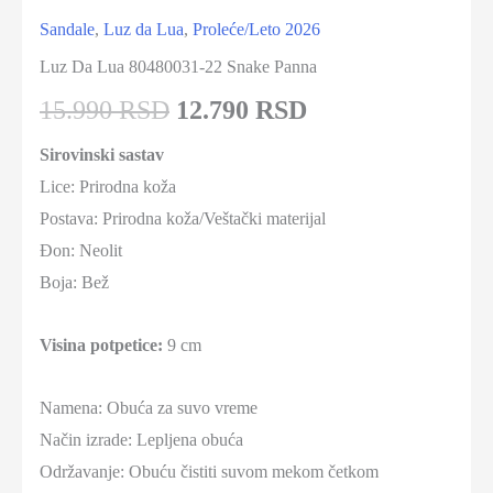
Sandale
,
Luz da Lua
,
Proleće/Leto 2026
Luz Da Lua 80480031-22 Snake Panna
15.990 RSD
12.790 RSD
Sirovinski sastav
Lice: Prirodna koža
Postava: Prirodna koža/Veštački materijal
Đon: Neolit
Boja: Bež
Visina potpetice:
9 cm
Namena: Obuća za suvo vreme
Način izrade: Lepljena obuća
Održavanje: Obuću čistiti suvom mekom četkom