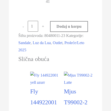
41
-
+
Dodaj u korpu
Šifra proizvoda:
80480011-23
Kategorije:
Sandale
,
Luz da Lua
,
Outlet
,
Proleće/Leto
2025
Slična obuća
-31%
-50%
Fly
Mjus
144922001
T99002-2