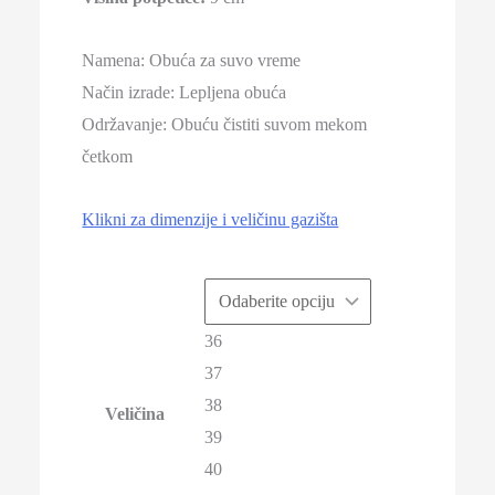
Namena: Obuća za suvo vreme
Način izrade: Lepljena obuća
Održavanje: Obuću čistiti suvom mekom
četkom
Klikni za dimenzije i veličinu gazišta
36
37
38
Veličina
39
40