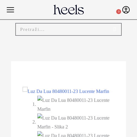
0
-30%