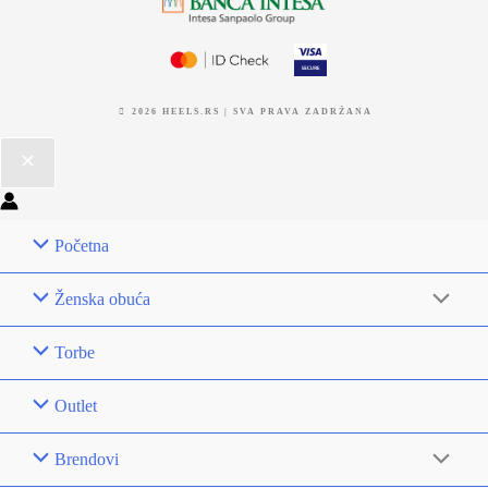
2026 HEELS.RS | SVA PRAVA ZADRŽANA
Početna
Ženska obuća
Torbe
Outlet
Brendovi