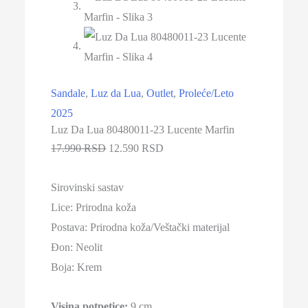
Sandale
,
Luz da Lua
,
Outlet
,
Proleće/Leto
2025
Luz Da Lua 80480011-23 Lucente Marfin
17.990 RSD
12.590 RSD
Sirovinski sastav
Lice:
Prirodna koža
Postava: Prirodna koža/Veštački materijal
Đon:
Neolit
Boja:
Krem
Visina potpetice:
9 cm