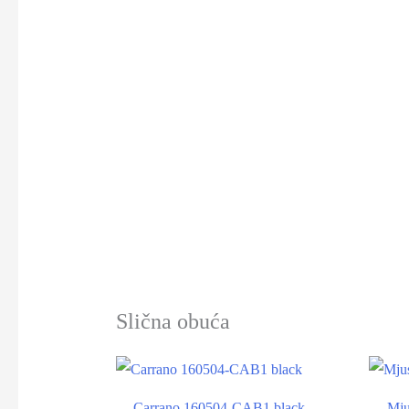
Slična obuća
-46%
Carrano 160504-CAB1 black
Mju