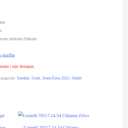
eme
a
 suvom mekom četkom
u gazišta
tanju i nije dostupan.
ategorije:
Sandale
,
Gosh
,
Jesen/Zima 2023
,
Outlet
-22%
-22%
gar
Gemelli 70117.14-54 Ciklama