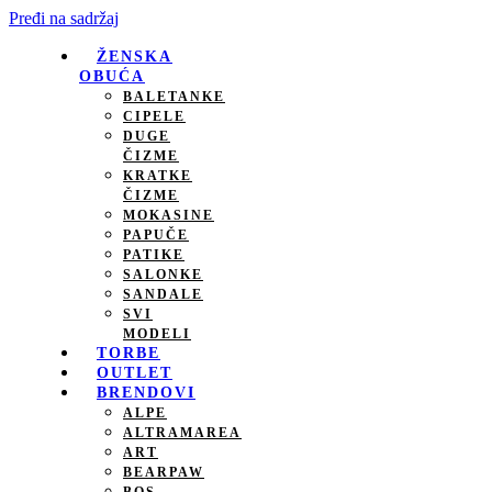
Pređi na sadržaj
ŽENSKA
OBUĆA
BALETANKE
CIPELE
DUGE
ČIZME
KRATKE
ČIZME
MOKASINE
PAPUČE
PATIKE
SALONKE
SANDALE
SVI
MODELI
TORBE
OUTLET
BRENDOVI
ALPE
ALTRAMAREA
ART
BEARPAW