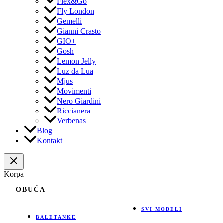
Flex&Go
Fly London
Gemelli
Gianni Crasto
GIO+
Gosh
Lemon Jelly
Luz da Lua
Mjus
Movimenti
Nero Giardini
Riccianera
Verbenas
Blog
Kontakt
Korpa
OBUĆA
SVI MODELI
BALETANKE