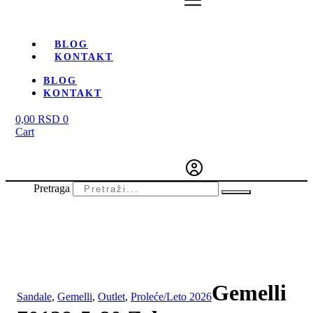
BLOG
KONTAKT
BLOG
KONTAKT
0,00
RSD
0
Cart
Pretraga
-20%
Gemelli
Sandale
,
Gemelli
,
Outlet
,
Proleće/Leto 2026