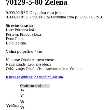
70129-5-80 Zelena
9.990,00
RSD
Originalna cena je bila:
9.990,00 RSD.
7.990,00
RSD
Trenutna cena je: 7.990,00 RSD.
Sirovinski sastav
Lice: Prirodna koža
Postava: Prirodna koža
Đon: Guma
Boja: Zelena
Visina potpetice:
4 cm
Namena: Obuća za suvo vreme
Način izrade: Lepljena obuća
Održavanje: Obuću čistiti suvom mekom četkom
Klikni za dimenzije i veličinu gazišta
36
37
38
Veličina
39