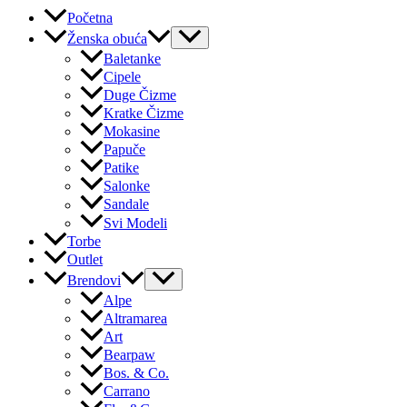
Početna
Ženska obuća
Baletanke
Cipele
Duge Čizme
Kratke Čizme
Mokasine
Papuče
Patike
Salonke
Sandale
Svi Modeli
Torbe
Outlet
Brendovi
Alpe
Altramarea
Art
Bearpaw
Bos. & Co.
Carrano