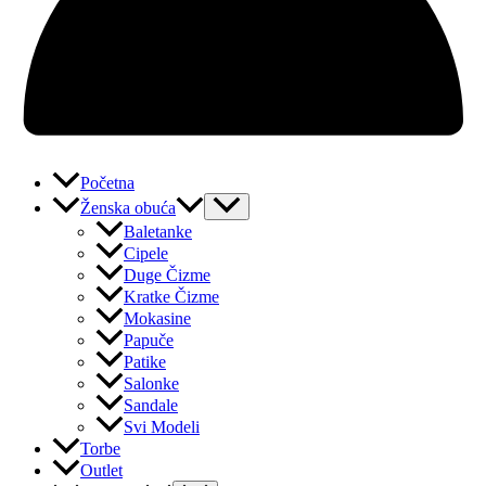
Početna
Ženska obuća
Baletanke
Cipele
Duge Čizme
Kratke Čizme
Mokasine
Papuče
Patike
Salonke
Sandale
Svi Modeli
Torbe
Outlet