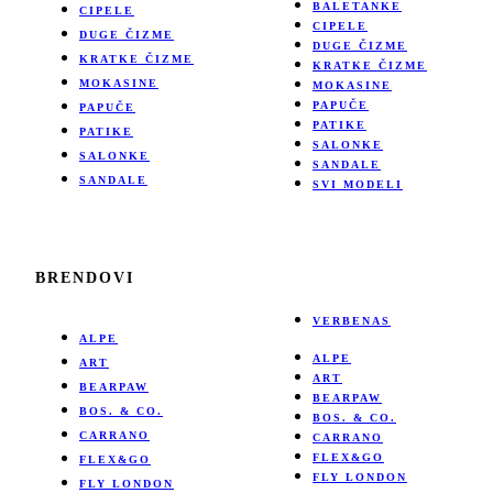
BALETANKE
CIPELE
CIPELE
DUGE ČIZME
DUGE ČIZME
KRATKE ČIZME
KRATKE ČIZME
MOKASINE
MOKASINE
PAPUČE
PAPUČE
PATIKE
PATIKE
SALONKE
SALONKE
SANDALE
SANDALE
SVI MODELI
BRENDOVI
VERBENAS
ALPE
ALPE
ART
ART
BEARPAW
BEARPAW
BOS. & CO.
BOS. & CO.
CARRANO
CARRANO
FLEX&GO
FLEX&GO
FLY LONDON
FLY LONDON