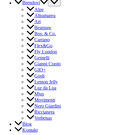
Brendovi
Alpe
Altramarea
Art
Bearpaw
Bos. & Co.
Carrano
Flex&Go
Fly London
Gemelli
Gianni Crasto
GIO+
Gosh
Lemon Jelly
Luz da Lua
Mjus
Movimenti
Nero Giardini
Riccianera
Verbenas
Blog
Kontakt