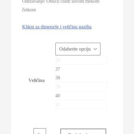
Održavanje: Obuću čistiti suvom mekom
četkom
Klikni za dimenzije i veličinu gazišta
36
37
38
Veličina
39
40
41