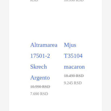
-30%
-50%
Altramarea
Mjus
17501-2
T35104
Skrech
macaron
18.490 RSD
Argento
9.245 RSD
10.990 RSD
7.690 RSD