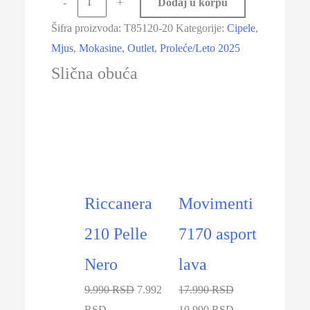
-
+
Dodaj u korpu
Šifra proizvoda:
T85120-20
Kategorije:
Cipele
,
Mjus
,
Mokasine
,
Outlet
,
Proleće/Leto 2025
Slična obuća
-20%
-39%
Riccanera
Movimenti
210 Pelle
7170 asport
Nero
lava
9.990 RSD
7.992
17.990 RSD
RSD
10.990 RSD