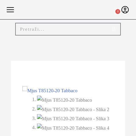
0
-41%