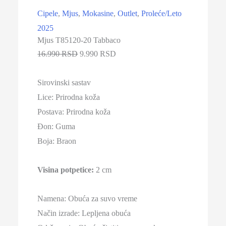
Cipele
,
Mjus
,
Mokasine
,
Outlet
,
Proleće/Leto
2025
Mjus T85120-20 Tabbaco
16.990 RSD
9.990 RSD
Sirovinski sastav
Lice:
Prirodna koža
Postava: Prirodna koža
Đon: Guma
Boja:
Braon
Visina potpetice:
2
cm
Namena: Obuća za suvo vreme
Način izrade: Lepljena obuća