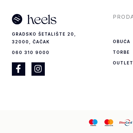
PROD
GRADSKO ŠETALIŠTE 20,
OBUĆA
32000, ČAČAK
TORBE
060 310 9000
OUTLE
F
I
a
n
c
s
e
t
b
a
o
g
o
r
k
a
-
m