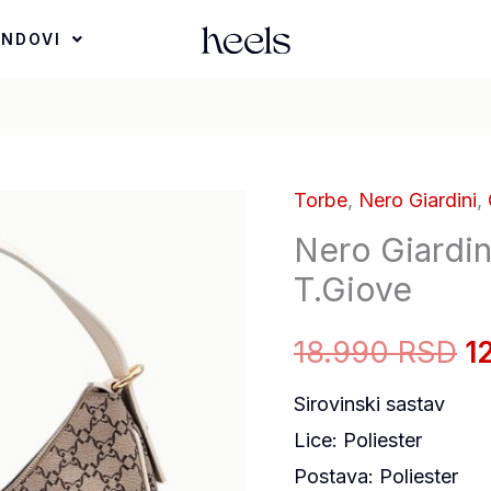
ENDOVI
Torbe
,
Nero Giardini
,
O
Nero Giardi
c
T.Giove
je
18.990 RSD
1
bi
Sirovinski sastav
1
Lice: Poliester
Postava: Poliester