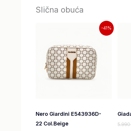
Slična obuća
Originalna
Trenutna
-41%
cena
cena
je
je:
bila:
9.990,00 RSD.
16.990,00 RSD.
Nero Giardini E543936D-
Giad
22 Col.Beige
5.990