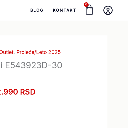
0
Cart
BLOG
KONTAKT
Outlet
,
Proleće/Leto 2025
riginalna
Trenutna
ni E543923D-30
ena
cena
je:
2.990 RSD
la:
12.990,00 RSD.
8.990,00 RSD.