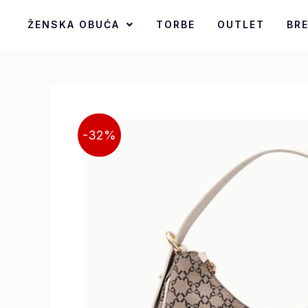
Pređi
ŽENSKA OBUĆA
TORBE
OUTLET
BR
na
sadržaj
-32%