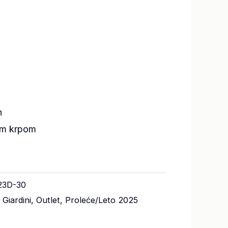
n
om krpom
23D-30
Giardini
,
Outlet
,
Proleće/Leto 2025