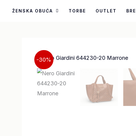
Pređi
ŽENSKA OBUĆA
TORBE
OUTLET
BR
na
sadržaj
-30%