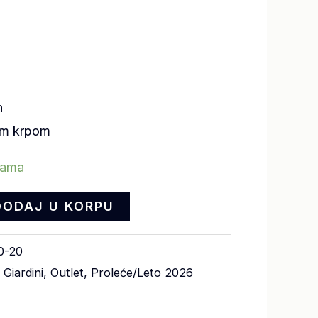
n
om krpom
hama
DODAJ U KORPU
0-20
Giardini
,
Outlet
,
Proleće/Leto 2026