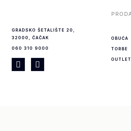
PROD
GRADSKO ŠETALIŠTE 20,
32000, ČAČAK
OBUĆA
060 310 9000
TORBE
F
I
OUTLE
a
n
c
s
e
t
b
a
o
g
o
r
k
a
-
m