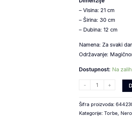
Dimenzije
– Visina: 21 cm
– Širina: 30 cm
– Dubina: 12 cm
Namena: Za svaki da
Održavanje: Magičn
Dostupnost:
Na zali
-
+
Šifra proizvoda:
64423
Kategorije:
Torbe
,
Nero 