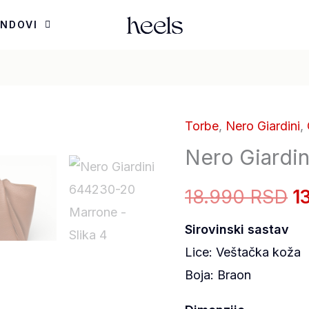
ENDOVI
Torbe
,
Nero Giardini
,
Nero
O
Nero Giardi
Giardini
c
644230-
18.990 RSD
1
20
je
Marrone
Sirovinski sastav
bi
količina
Lice: Veštačka koža
1
Boja: Braon