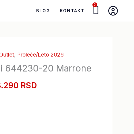
0
Cart
BLOG
KONTAKT
Outlet
,
Proleće/Leto 2026
riginalna
Trenutna
ni 644230-20 Marrone
ena
cena
3.290 RSD
je:
la:
13.290,00 RSD.
8.990,00 RSD.