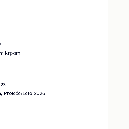
n
om krpom
-23
a
,
Proleće/Leto 2026