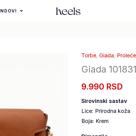
ENDOVI
Torbe
,
Giada
,
Proleć
Giada 10183
9.990 RSD
Sirovinski sastav
Lice: Prirodna koža
Boja: Krem