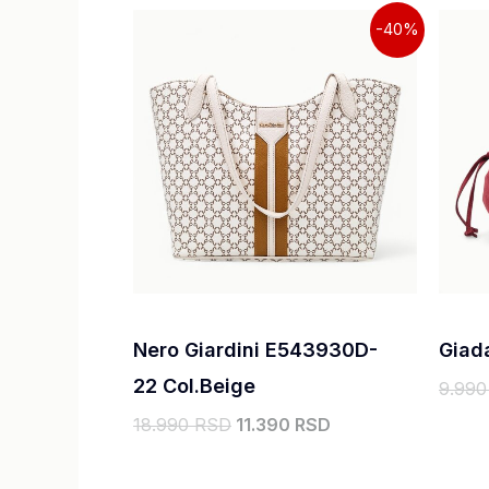
Originalna
Trenutna
-40%
cena
cena
je
je:
bila:
11.390,00 RSD.
18.990,00 RSD.
Nero Giardini E543930D-
Giad
22 Col.Beige
9.99
18.990 RSD
11.390 RSD