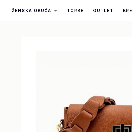
Pređi
ŽENSKA OBUĆA
TORBE
OUTLET
BR
na
sadržaj