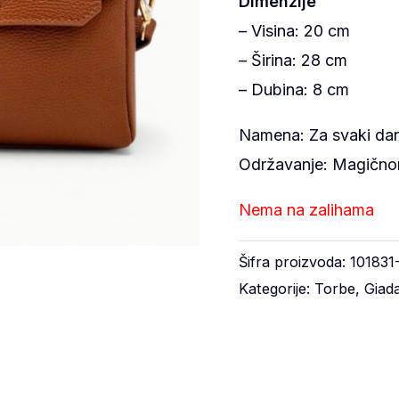
Dimenzije
– Visina: 20 cm
– Širina: 28 cm
– Dubina: 8 cm
Namena: Za svaki da
Održavanje: Magičn
Nema na zalihama
Šifra proizvoda:
101831
Kategorije:
Torbe
,
Giad