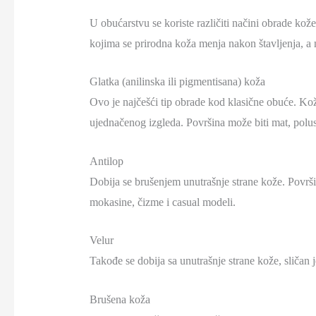
U obućarstvu se koriste različiti načini obrade kože
kojima se prirodna koža menja nakon štavljenja, a 
Glatka (anilinska ili pigmentisana) koža
Ovo je najčešći tip obrade kod klasične obuće. Kož
ujednačenog izgleda. Površina može biti mat, polusj
Antilop
Dobija se brušenjem unutrašnje strane kože. Površina
mokasine, čizme i casual modeli.
Velur
Takođe se dobija sa unutrašnje strane kože, sličan j
Brušena koža