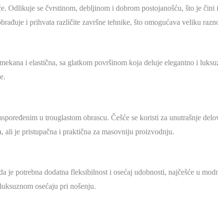
e. Odlikuje se čvrstinom, debljinom i dobrom postojanošću, što je čini
brađuje i prihvata različite završne tehnike, što omogućava veliku razn
, mekana i elastična, sa glatkom površinom koja deluje elegantno i luks
e.
aspoređenim u trouglastom obrascu. Češće se koristi za unutrašnje delove
, ali je pristupačna i praktična za masovniju proizvodnju.
ada je potrebna dodatna fleksibilnost i osećaj udobnosti, najčešće u mo
 luksuznom osećaju pri nošenju.