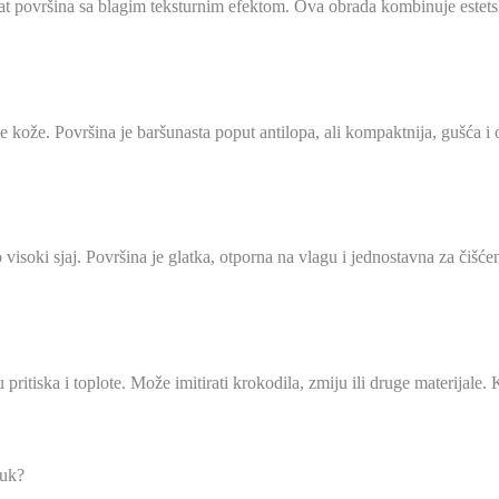
 mat površina sa blagim teksturnim efektom. Ova obrada kombinuje estet
e kože. Površina je baršunasta poput antilopa, ali kompaktnija, gušća i 
 visoki sjaj. Površina je glatka, otporna na vlagu i jednostavna za čišćen
 pritiska i toplote. Može imitirati krokodila, zmiju ili druge materijale.
buk?