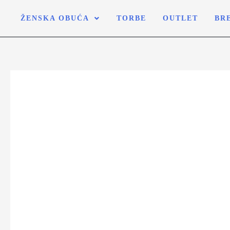
ŽENSKA OBUĆA
TORBE
OUTLET
BR