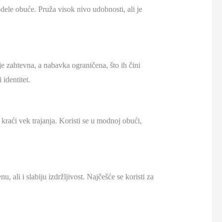
odele obuće. Pruža visok nivo udobnosti, ali je
e zahtevna, a nabavka ograničena, što ih čini
identitet.
a kraći vek trajanja. Koristi se u modnoj obući,
ali i slabiju izdržljivost. Najčešće se koristi za