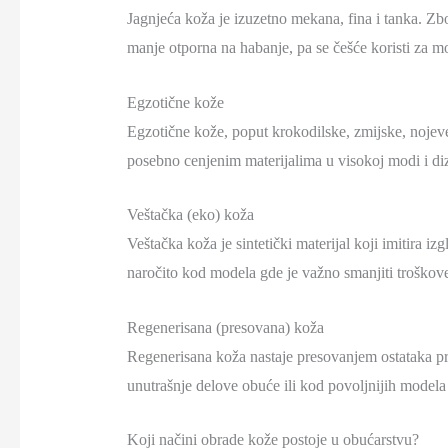
Jagnjeća koža je izuzetno mekana, fina i tanka. Zbog
manje otporna na habanje, pa se češće koristi za 
Egzotične kože
Egzotične kože, poput krokodilske, zmijske, nojeve 
posebno cenjenim materijalima u visokoj modi i diza
Veštačka (eko) koža
Veštačka koža je sintetički materijal koji imitira iz
naročito kod modela gde je važno smanjiti troškove 
Regenerisana (presovana) koža
Regenerisana koža nastaje presovanjem ostataka prir
unutrašnje delove obuće ili kod povoljnijih model
Koji načini obrade kože postoje u obućarstvu?