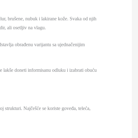
elur, brušene, nubuk i lakirane kože. Svaka od njih
r, ali osetljiv na vlagu.
edstavlja obrađenu varijantu sa ujednačenijim
e lakše doneti informisanu odluku i izabrati obuću
oj strukturi. Najčešće se koriste goveđa, teleća,