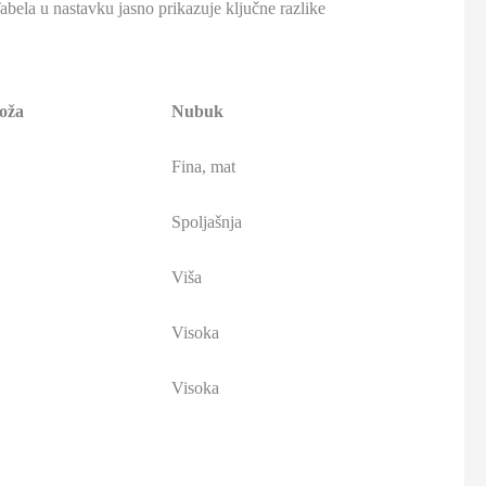
abela u nastavku jasno prikazuje ključne razlike
oža
Nubuk
Fina, mat
Spoljašnja
Viša
Visoka
Visoka