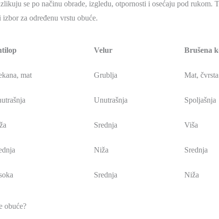
azlikuju se po načinu obrade, izgledu, otpornosti i osećaju pod rukom. T
ji izbor za određenu vrstu obuće.
tilop
Velur
Brušena k
kana, mat
Grublja
Mat, čvrsta
utrašnja
Unutrašnja
Spoljašnja
ža
Srednja
Viša
ednja
Niža
Srednja
soka
Srednja
Niža
ne obuće?