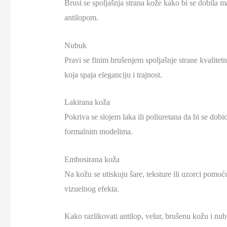
Brusi se spoljašnja strana kože kako bi se dobila
antilopom.
Nubuk
Pravi se finim brušenjem spoljašnje strane kvalitetn
koja spaja eleganciju i trajnost.
Lakirana koža
Pokriva se slojem laka ili poliuretana da bi se dobio
formalnim modelima.
Embosirana koža
Na kožu se utiskuju šare, teksture ili uzorci pomoću
vizuelnog efekta.
Kako razlikovati antilop, velur, brušenu kožu i nu