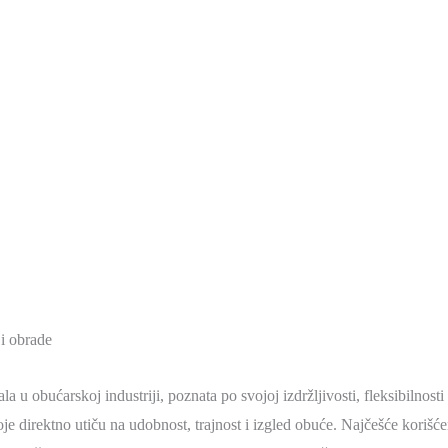
 i obrade
a u obućarskoj industriji, poznata po svojoj izdržljivosti, fleksibilnosti 
e direktno utiču na udobnost, trajnost i izgled obuće. Najčešće korišćen