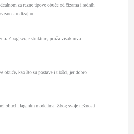
 idealnom za razne tipove obuće od čizama i radnih
ovrsnost u dizajnu.
uzno. Zbog svoje strukture, pruža visok nivo
 obuće, kao što su postave i ulošci, jer dobro
dnoj obući i laganim modelima. Zbog svoje nežnosti