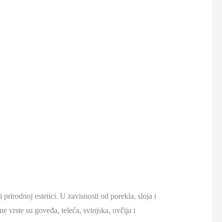
i prirodnoj estetici. U zavisnosti od porekla, sloja i
e vrste su goveđa, teleća, svinjska, ovčija i