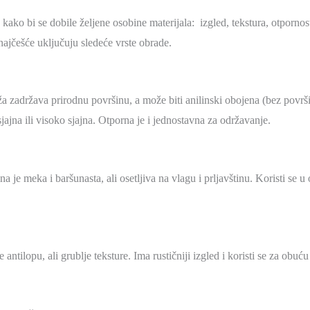
 kako bi se dobile željene osobine materijala: izgled, tekstura, otpornos
najčešće uključuju sledeće vrste obrade.
a zadržava prirodnu površinu, a može biti anilinski obojena (bez površi
ajna ili visoko sjajna. Otporna je i jednostavna za održavanje.
 je meka i baršunasta, ali osetljiva na vlagu i prljavštinu. Koristi se u 
e antilopu, ali grublje teksture. Ima rustičniji izgled i koristi se za ob