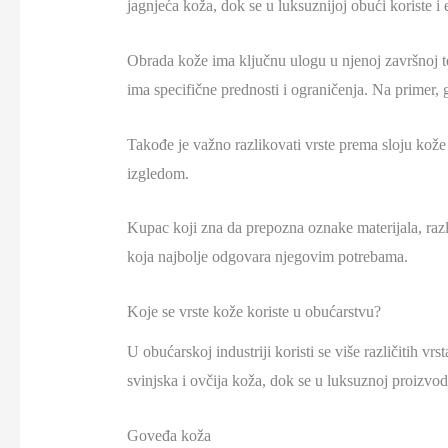
jagnjeća koža, dok se u luksuznijoj obući koriste i 
Obrada kože ima ključnu ulogu u njenoj završnoj teks
ima specifične prednosti i ograničenja. Na primer, gl
Takođe je važno razlikovati vrste prema sloju kože 
izgledom.
Kupac koji zna da prepozna oznake materijala, razli
koja najbolje odgovara njegovim potrebama.
Koje se vrste kože koriste u obućarstvu?
U obućarskoj industriji koristi se više različitih v
svinjska i ovčija koža, dok se u luksuznoj proizvod
Goveđa koža