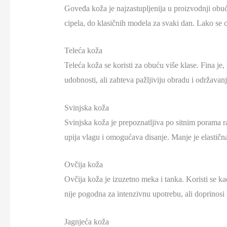
Goveđa koža je najzastupljenija u proizvodnji obuć
cipela, do klasičnih modela za svaki dan. Lako se o
Teleća koža
Teleća koža se koristi za obuću više klase. Fina je
udobnosti, ali zahteva pažljiviju obradu i održavanj
Svinjska koža
Svinjska koža je prepoznatljiva po sitnim porama r
upija vlagu i omogućava disanje. Manje je elastična
Ovčija koža
Ovčija koža je izuzetno meka i tanka. Koristi se k
nije pogodna za intenzivnu upotrebu, ali doprinosi
Jagnjeća koža