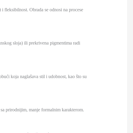
t i fleksibilnost. Obrada se odnosi na procese
nskog sloja) ili prekrivena pigmentima radi
obući koja naglašava stil i udobnost, kao što su
uću sa prirodnijim, manje formalnim karakterom.