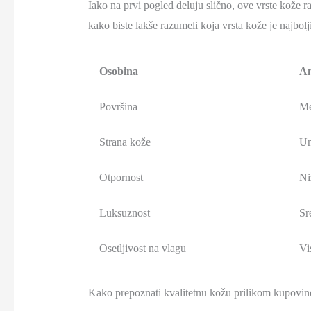
Iako na prvi pogled deluju slično, ove vrste kože r
kako biste lakše razumeli koja vrsta kože je najbol
Osobina
An
Površina
Me
Strana kože
Un
Otpornost
Ni
Luksuznost
Sr
Osetljivost na vlagu
Vi
Kako prepoznati kvalitetnu kožu prilikom kupovi