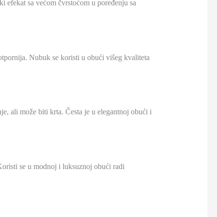
ski efekat sa većom čvrstoćom u poređenju sa
otpornija. Nubuk se koristi u obući višeg kvaliteta
je, ali može biti krta. Česta je u elegantnoj obući i
 Koristi se u modnoj i luksuznoj obući radi