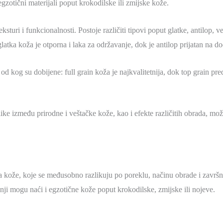
egzotični materijali poput krokodilske ili zmijske kože.
turi i funkcionalnosti. Postoje različiti tipovi poput glatke, antilop, v
atka koža je otporna i laka za održavanje, dok je antilop prijatan na dodi
od kog su dobijene: full grain koža je najkvalitetnija, dok top grain pr
ke između prirodne i veštačke kože, kao i efekte različitih obrada, mož
rsta kože, koje se međusobno razlikuju po poreklu, načinu obrade i završn
nji mogu naći i egzotične kože poput krokodilske, zmijske ili nojeve.