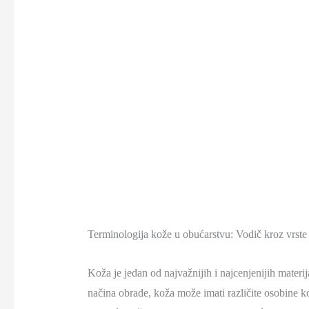
Terminologija kože u obućarstvu: Vodič kroz vrste
Koža je jedan od najvažnijih i najcenjenijih materijal
načina obrade, koža može imati različite osobine koj