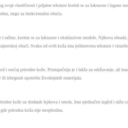
 svoje elastičnosti i prijatne teksture koristi se za luksuzne i lagane m
modnu, nego za funkcionalnu obuću.
i ražine, koriste se za luksuzne i ekskluzivne modele. Njihova obrada j
jnerskoj obući. Svaka od ovih koža ima jedinstvenu teksturu i vizuelni 
gled i osećaj prirodne kože. Pristupačnija je i lakša za održavanje, ali im
ili izbegnuti upotrebu životinjskih materijala.
odne kože uz dodatak lepkova i smola. Ima ujednačen izgled i nižu cenu, 
a gde prirodna koža nije neophodna.