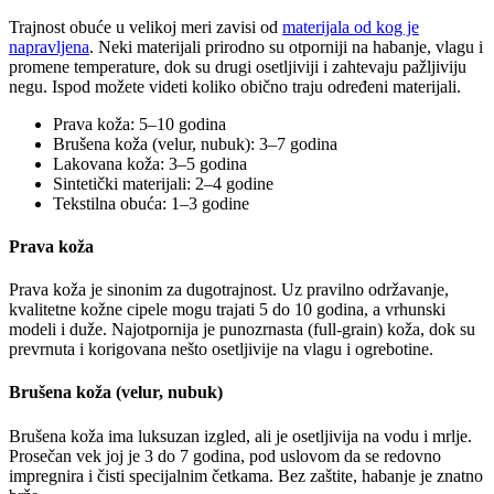
Trajnost obuće u velikoj meri zavisi od
materijala od kog je
napravljena
. Neki materijali prirodno su otporniji na habanje, vlagu i
promene temperature, dok su drugi osetljiviji i zahtevaju pažljiviju
negu. Ispod možete videti koliko obično traju određeni materijali.
Prava koža: 5–10 godina
Brušena koža (velur, nubuk): 3–7 godina
Lakovana koža: 3–5 godina
Sintetički materijali: 2–4 godine
Tekstilna obuća: 1–3 godine
Prava koža
Prava koža je sinonim za dugotrajnost. Uz pravilno održavanje,
kvalitetne kožne cipele mogu trajati 5 do 10 godina, a vrhunski
modeli i duže. Najotpornija je punozrnasta (full-grain) koža, dok su
prevrnuta i korigovana nešto osetljivije na vlagu i ogrebotine.
Brušena koža (velur, nubuk)
Brušena koža ima luksuzan izgled, ali je osetljivija na vodu i mrlje.
Prosečan vek joj je 3 do 7 godina, pod uslovom da se redovno
impregnira i čisti specijalnim četkama. Bez zaštite, habanje je znatno