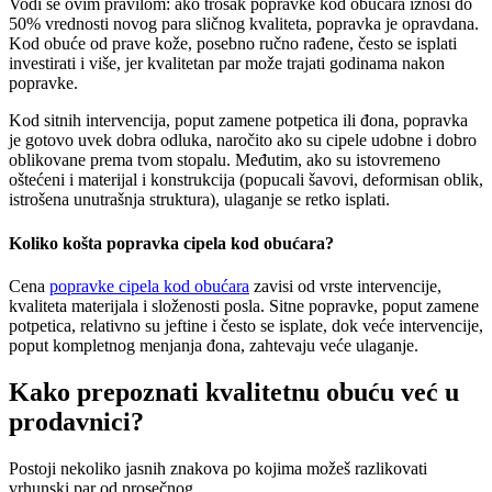
Vodi se ovim pravilom: ako trošak popravke kod obućara iznosi do
50% vrednosti novog para sličnog kvaliteta, popravka je opravdana.
Kod obuće od prave kože, posebno ručno rađene, često se isplati
investirati i više, jer kvalitetan par može trajati godinama nakon
popravke.
Kod sitnih intervencija, poput zamene potpetica ili đona, popravka
je gotovo uvek dobra odluka, naročito ako su cipele udobne i dobro
oblikovane prema tvom stopalu. Međutim, ako su istovremeno
oštećeni i materijal i konstrukcija (popucali šavovi, deformisan oblik,
istrošena unutrašnja struktura), ulaganje se retko isplati.
Koliko košta popravka cipela kod obućara?
Cena
popravke cipela kod obućara
zavisi od vrste intervencije,
kvaliteta materijala i složenosti posla. Sitne popravke, poput zamene
potpetica, relativno su jeftine i često se isplate, dok veće intervencije,
poput kompletnog menjanja đona, zahtevaju veće ulaganje.
Kako prepoznati kvalitetnu obuću već u
prodavnici?
Postoji nekoliko jasnih znakova po kojima možeš razlikovati
vrhunski par od prosečnog.