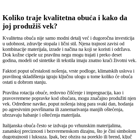
Koliko traje kvalitetna obuća i kako da
joj produžiš vek?
Kvalitetna obuća nije samo modni detalj već i dugoročna investicija
u udobnost, zdravlje stopala i lični stil. Njena trajnost zavisi od
kombinacije materijala, izrade i načina na koji se koristi i održava.
Dok kožne cipele uz pravilnu negu mogu trajati i preko deset
godina, modeli od sintetike ili tekstila imaju znatno kraći životni vek.
Faktori poput učestalosti nošenja, vrste podloge, klimatskih uslova i
pravilnog skladištenja igraju ključnu ulogu u tome koliko će obuća
ostati u dobrom stanju.
Pravilna rotacija obuće, redovno čišćenje i impregnacija, kao i
pravovremene popravke kod obućara, mogu značajno produžiti njen
vek. Određene navike, poput nošenja istog para svaki dan, hodanja
po agresivnim površinama ili zanemarivanja manjih oštećenja,
ubrzavaju habanje i oštećenja materijala.
Italijanska obuća često se izdvaja po vrhunskim materijalima,
zanatskoj preciznosti i bezvremenskom dizajnu, što je čini simbolom
dugotrajnosti i luksuza. Ipak, bez obzira na poreklo ili brend, ključ