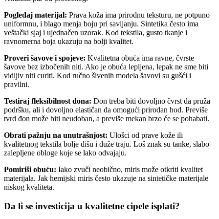
Pogledaj materijal:
Prava koža ima prirodnu teksturu, ne potpuno
uniformnu, i blago menja boju pri savijanju. Sintetika često ima
veštački sjaj i ujednačen uzorak. Kod tekstila, gusto tkanje i
ravnomerna boja ukazuju na bolji kvalitet.
Proveri šavove i spojeve:
Kvalitetna obuća ima ravne, čvrste
šavove bez izbočenih niti. Ako je obuća lepljena, lepak ne sme biti
vidljiv niti curiti. Kod ručno šivenih modela šavovi su gušći i
pravilni.
Testiraj fleksibilnost đona:
Đon treba biti dovoljno čvrst da pruža
podršku, ali i dovoljno elastičan da omogući prirodan hod. Previše
tvrd đon može biti neudoban, a previše mekan brzo će se pohabati.
Obrati pažnju na unutrašnjost:
Ulošci od prave kože ili
kvalitetnog tekstila bolje dišu i duže traju. Loš znak su tanke, slabo
zalepljene obloge koje se lako odvajaju.
Pomiriši obuću:
Iako zvuči neobično, miris može otkriti kvalitet
materijala. Jak hemijski miris često ukazuje na sintetičke materijale
niskog kvaliteta.
Da li se investicija u kvalitetne cipele isplati?