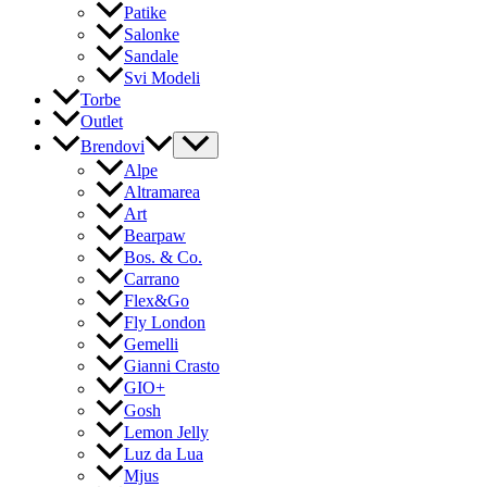
Patike
Salonke
Sandale
Svi Modeli
Torbe
Outlet
Brendovi
Alpe
Altramarea
Art
Bearpaw
Bos. & Co.
Carrano
Flex&Go
Fly London
Gemelli
Gianni Crasto
GIO+
Gosh
Lemon Jelly
Luz da Lua
Mjus