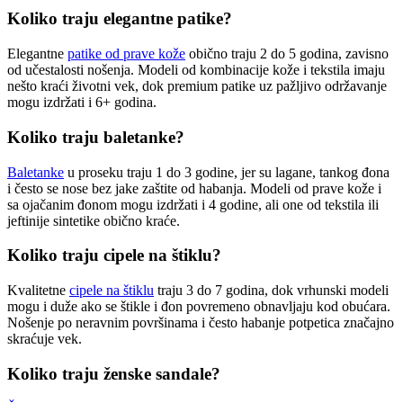
Koliko traju elegantne patike?
Elegantne
patike od prave kože
obično traju 2 do 5 godina, zavisno
od učestalosti nošenja. Modeli od kombinacije kože i tekstila imaju
nešto kraći životni vek, dok premium patike uz pažljivo održavanje
mogu izdržati i 6+ godina.
Koliko traju baletanke?
Baletanke
u proseku traju 1 do 3 godine, jer su lagane, tankog đona
i često se nose bez jake zaštite od habanja. Modeli od prave kože i
sa ojačanim đonom mogu izdržati i 4 godine, ali one od tekstila ili
jeftinije sintetike obično kraće.
Koliko traju cipele na štiklu?
Kvalitetne
cipele na štiklu
traju 3 do 7 godina, dok vrhunski modeli
mogu i duže ako se štikle i đon povremeno obnavljaju kod obućara.
Nošenje po neravnim površinama i često habanje potpetica značajno
skraćuje vek.
Koliko traju ženske sandale?