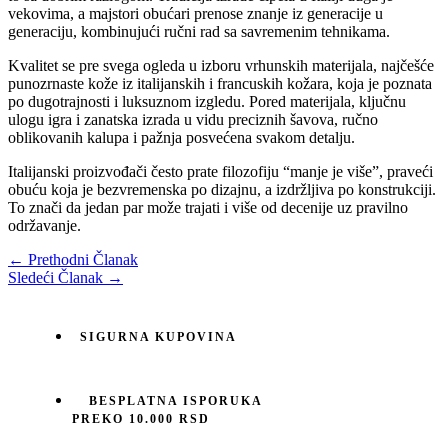
vekovima, a majstori obućari prenose znanje iz generacije u
generaciju, kombinujući ručni rad sa savremenim tehnikama.
Kvalitet se pre svega ogleda u izboru vrhunskih materijala, najčešće
punozrnaste kože iz italijanskih i francuskih kožara, koja je poznata
po dugotrajnosti i luksuznom izgledu. Pored materijala, ključnu
ulogu igra i zanatska izrada u vidu preciznih šavova, ručno
oblikovanih kalupa i pažnja posvećena svakom detalju.
Italijanski proizvođači često prate filozofiju “manje je više”, praveći
obuću koja je bezvremenska po dizajnu, a izdržljiva po konstrukciji.
To znači da jedan par može trajati i više od decenije uz pravilno
održavanje.
←
Prethodni Članak
Sledeći Članak
→
SIGURNA KUPOVINA
BESPLATNA ISPORUKA
PREKO 10.000 RSD