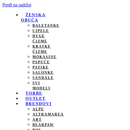
Pređi na sadržaj
ŽENSKA
OBUĆA
BALETANKE
CIPELE
DUGE
ČIZME
KRATKE
ČIZME
MOKASINE
PAPUČE
PATIKE
SALONKE
SANDALE
SVI
MODELI
TORBE
OUTLET
BRENDOVI
ALPE
ALTRAMAREA
ART
BEARPAW