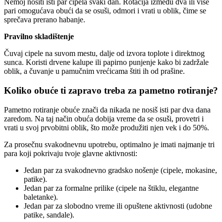
Nemoj nositi isti par cipela svaki dan. Rotacija između dva ili više
pari omogućava obući da se osuši, odmori i vrati u oblik, čime se
sprečava prerano habanje.
Pravilno skladištenje
Čuvaj cipele na suvom mestu, dalje od izvora toplote i direktnog
sunca. Koristi drvene kalupe ili papirno punjenje kako bi zadržale
oblik, a čuvanje u pamučnim vrećicama štiti ih od prašine.
Koliko obuće ti zapravo treba za pametno rotiranje?
Pametno rotiranje obuće znači da nikada ne nosiš isti par dva dana
zaredom. Na taj način obuća dobija vreme da se osuši, provetri i
vrati u svoj prvobitni oblik, što može produžiti njen vek i do 50%.
Za prosečnu svakodnevnu upotrebu, optimalno je imati najmanje tri
para koji pokrivaju tvoje glavne aktivnosti:
Jedan par za svakodnevno gradsko nošenje (cipele, mokasine,
patike).
Jedan par za formalne prilike (cipele na štiklu, elegantne
baletanke).
Jedan par za slobodno vreme ili opuštene aktivnosti (udobne
patike, sandale).