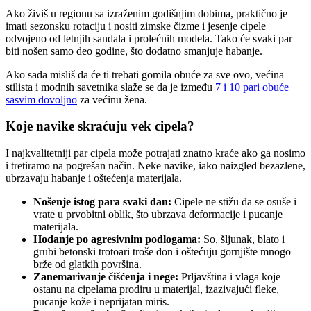
Ako živiš u regionu sa izraženim godišnjim dobima, praktično je
imati sezonsku rotaciju i nositi zimske čizme i jesenje cipele
odvojeno od letnjih sandala i prolećnih modela. Tako će svaki par
biti nošen samo deo godine, što dodatno smanjuje habanje.
Ako sada misliš da će ti trebati gomila obuće za sve ovo, većina
stilista i modnih savetnika slaže se da je između
7 i 10 pari obuće
sasvim dovoljno
za većinu žena.
Koje navike skraćuju vek cipela?
I najkvalitetniji par cipela može potrajati znatno kraće ako ga nosimo
i tretiramo na pogrešan način. Neke navike, iako naizgled bezazlene,
ubrzavaju habanje i oštećenja materijala.
Nošenje istog para svaki dan:
Cipele ne stižu da se osuše i
vrate u prvobitni oblik, što ubrzava deformacije i pucanje
materijala.
Hodanje po agresivnim podlogama:
So, šljunak, blato i
grubi betonski trotoari troše đon i oštećuju gornjište mnogo
brže od glatkih površina.
Zanemarivanje čišćenja i nege:
Prljavština i vlaga koje
ostanu na cipelama prodiru u materijal, izazivajući fleke,
pucanje kože i neprijatan miris.