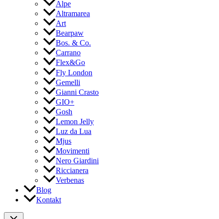
Alpe
Altramarea
Art
Bearpaw
Bos. & Co.
Carrano
Flex&Go
Fly London
Gemelli
Gianni Crasto
GIO+
Gosh
Lemon Jelly
Luz da Lua
Mjus
Movimenti
Nero Giardini
Riccianera
Verbenas
Blog
Kontakt