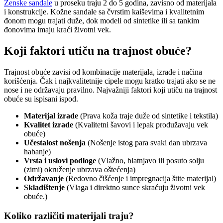
Ženske sandale
u proseku traju 2 do 5 godina, zavisno od materijala
i konstrukcije. Kožne sandale sa čvrstim kaiševima i kvalitetnim
đonom mogu trajati duže, dok modeli od sintetike ili sa tankim
đonovima imaju kraći životni vek.
Koji faktori utiču na trajnost obuće?
Trajnost obuće zavisi od kombinacije materijala, izrade i načina
korišćenja. Čak i najkvalitetnije cipele mogu kratko trajati ako se ne
nose i ne održavaju pravilno. Najvažniji faktori koji utiču na trajnost
obuće su ispisani ispod.
Materijal izrade
(Prava koža traje duže od sintetike i tekstila)
Kvalitet izrade
(Kvalitetni šavovi i lepak produžavaju vek
obuće)
Učestalost nošenja
(Nošenje istog para svaki dan ubrzava
habanje)
Vrsta i uslovi podloge
(Vlažno, blatnjavo ili posuto solju
(zimi) okruženje ubrzava oštećenja)
Održavanje
(Redovno čišćenje i impregnacija štite materijal)
Skladištenje
(Vlaga i direktno sunce skraćuju životni vek
obuće.)
Koliko različiti materijali traju?