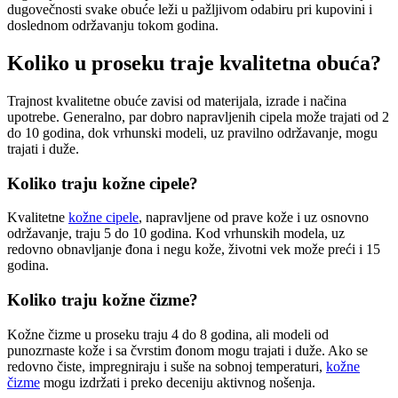
dugovečnosti svake obuće leži u pažljivom odabiru pri kupovini i
doslednom održavanju tokom godina.
Koliko u proseku traje kvalitetna obuća?
Trajnost kvalitetne obuće zavisi od materijala, izrade i načina
upotrebe. Generalno, par dobro napravljenih cipela može trajati od 2
do 10 godina, dok vrhunski modeli, uz pravilno održavanje, mogu
trajati i duže.
Koliko traju kožne cipele?
Kvalitetne
kožne cipele
, napravljene od prave kože i uz osnovno
održavanje, traju 5 do 10 godina. Kod vrhunskih modela, uz
redovno obnavljanje đona i negu kože, životni vek može preći i 15
godina.
Koliko traju kožne čizme?
Kožne čizme u proseku traju 4 do 8 godina, ali modeli od
punozrnaste kože i sa čvrstim đonom mogu trajati i duže. Ako se
redovno čiste, impregniraju i suše na sobnoj temperaturi,
kožne
čizme
mogu izdržati i preko deceniju aktivnog nošenja.