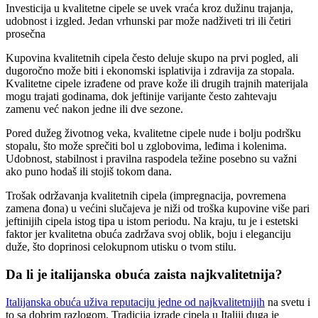
Investicija u kvalitetne cipele se uvek vraća kroz dužinu trajanja,
udobnost i izgled. Jedan vrhunski par može nadživeti tri ili četiri
prosečna
Kupovina kvalitetnih cipela često deluje skupo na prvi pogled, ali
dugoročno može biti i ekonomski isplativija i zdravija za stopala.
Kvalitetne cipele izrađene od prave kože ili drugih trajnih materijala
mogu trajati godinama, dok jeftinije varijante često zahtevaju
zamenu već nakon jedne ili dve sezone.
Pored dužeg životnog veka, kvalitetne cipele nude i bolju podršku
stopalu, što može sprečiti bol u zglobovima, leđima i kolenima.
Udobnost, stabilnost i pravilna raspodela težine posebno su važni
ako puno hodaš ili stojiš tokom dana.
Trošak održavanja kvalitetnih cipela (impregnacija, povremena
zamena đona) u većini slučajeva je niži od troška kupovine više pari
jeftinijih cipela istog tipa u istom periodu. Na kraju, tu je i estetski
faktor jer kvalitetna obuća zadržava svoj oblik, boju i eleganciju
duže, što doprinosi celokupnom utisku o tvom stilu.
Da li je italijanska obuća zaista najkvalitetnija?
Italijanska obuća uživa reputaciju jedne od najkvalitetnijih
na svetu i
to sa dobrim razlogom. Tradicija izrade cipela u Italiji duga je