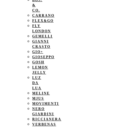
BOS.
&
CO.
CARRANO
FLEX&GO
FLY
LONDON
GEMELLI
GIANNI
CRASTO
GIO+
GIOSEPPO
GOSH
LEMON
JELLY
LUZ
DA
LUA
MELINE
MJUS
MOVIMENTI
NERO
GIARDINI
RICCIANERA
VERBENAS