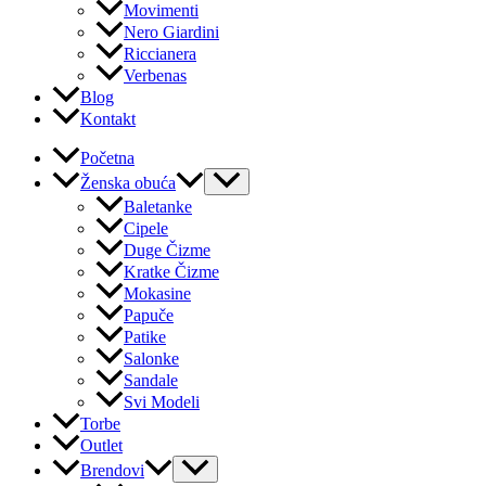
Movimenti
Nero Giardini
Riccianera
Verbenas
Blog
Kontakt
Početna
Ženska obuća
Baletanke
Cipele
Duge Čizme
Kratke Čizme
Mokasine
Papuče
Patike
Salonke
Sandale
Svi Modeli
Torbe
Outlet
Brendovi