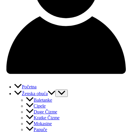
Početna
Ženska obuća
Baletanke
Cipele
Duge Čizme
Kratke Čizme
Mokasine
Papuče