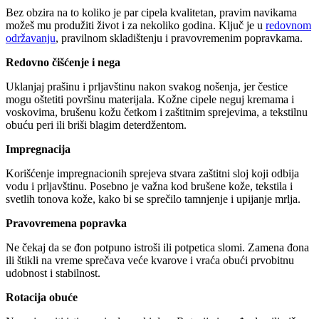
Bez obzira na to koliko je par cipela kvalitetan, pravim navikama
možeš mu produžiti život i za nekoliko godina. Ključ je u
redovnom
održavanju
, pravilnom skladištenju i pravovremenim popravkama.
Redovno čišćenje i nega
Uklanjaj prašinu i prljavštinu nakon svakog nošenja, jer čestice
mogu oštetiti površinu materijala. Kožne cipele neguj kremama i
voskovima, brušenu kožu četkom i zaštitnim sprejevima, a tekstilnu
obuću peri ili briši blagim deterdžentom.
Impregnacija
Korišćenje impregnacionih sprejeva stvara zaštitni sloj koji odbija
vodu i prljavštinu. Posebno je važna kod brušene kože, tekstila i
svetlih tonova kože, kako bi se sprečilo tamnjenje i upijanje mrlja.
Pravovremena popravka
Ne čekaj da se đon potpuno istroši ili potpetica slomi. Zamena đona
ili štikli na vreme sprečava veće kvarove i vraća obući prvobitnu
udobnost i stabilnost.
Rotacija obuće