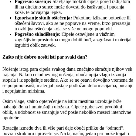
Pogrešno sušenje:
Stavljanje mokrih cipela pored radijatora
ili na direktno sunce može dovesti do isušivanja i pucanja
kože, te odvajanja lepka.
Ignorisanje sitnih oštećenja:
Pukotine, izlizane potpetice ili
oštećeni šavovi, ako se ne poprave na vreme, brzo prerastaju
u ozbiljna oštećenja koja se više ne mogu popraviti.
Pogrešno skladištenje:
Cipele ostavljene u vlažnim,
zagušljivim prostorima mogu dobiti buđ, a zgužvani materijal
izgubiti oblik zauvek.
Zašto nije dobro nositi isti par svaki dan?
Nošenje istog para cipela svakog dana značajno skraćuje njihov vek
trajanja. Nakon celodnevnog nošenja, obuća upija vlagu iz znoja
stopala i iz spoljašnje sredine. Ako se ne ostavi dovoljno vremena da
se potpuno osuši, materijal postaje podložan deformacijama, pucanju
i neprijatnim mirisima.
Osim vlage, stalno opterećenje na istim mestima uzrokuje brže
habanje đona i unutrašnjih uložaka. Cipele gube svoj prvobitni
oblik, a udobnost se smanjuje već posle nekoliko meseci intenzivne
upotrebe.
Rotacija između dva ili više pari daje obući priliku da “odmori”,
povrati strukturu i provetri se. Na taj način, jedan par može trajati i