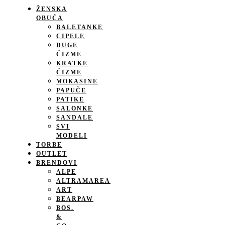
ŽENSKA
OBUĆA
BALETANKE
CIPELE
DUGE
ČIZME
KRATKE
ČIZME
MOKASINE
PAPUČE
PATIKE
SALONKE
SANDALE
SVI
MODELI
TORBE
OUTLET
BRENDOVI
ALPE
ALTRAMAREA
ART
BEARPAW
BOS.
&