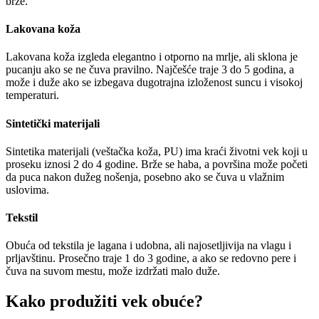
brže.
Lakovana koža
Lakovana koža izgleda elegantno i otporno na mrlje, ali sklona je
pucanju ako se ne čuva pravilno. Najčešće traje 3 do 5 godina, a
može i duže ako se izbegava dugotrajna izloženost suncu i visokoj
temperaturi.
Sintetički materijali
Sintetika materijali (veštačka koža, PU) ima kraći životni vek koji u
proseku iznosi 2 do 4 godine. Brže se haba, a površina može početi
da puca nakon dužeg nošenja, posebno ako se čuva u vlažnim
uslovima.
Tekstil
Obuća od tekstila je lagana i udobna, ali najosetljivija na vlagu i
prljavštinu. Prosečno traje 1 do 3 godine, a ako se redovno pere i
čuva na suvom mestu, može izdržati malo duže.
Kako produžiti vek obuće?