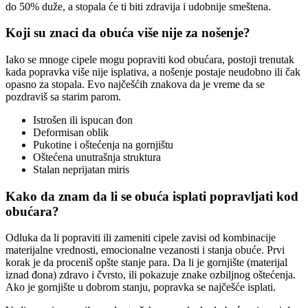
do 50% duže, a stopala će ti biti zdravija i udobnije smeštena.
Koji su znaci da obuća više nije za nošenje?
Iako se mnoge cipele mogu popraviti kod obućara, postoji trenutak
kada popravka više nije isplativa, a nošenje postaje neudobno ili čak
opasno za stopala. Evo najčešćih znakova da je vreme da se
pozdraviš sa starim parom.
Istrošen ili ispucan đon
Deformisan oblik
Pukotine i oštećenja na gornjištu
Oštećena unutrašnja struktura
Stalan neprijatan miris
Kako da znam da li se obuća isplati popravljati kod
obućara?
Odluka da li popraviti ili zameniti cipele zavisi od kombinacije
materijalne vrednosti, emocionalne vezanosti i stanja obuće. Prvi
korak je da proceniš opšte stanje para. Da li je gornjište (materijal
iznad đona) zdravo i čvrsto, ili pokazuje znake ozbiljnog oštećenja.
Ako je gornjište u dobrom stanju, popravka se najčešće isplati.